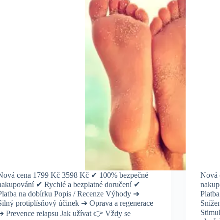
Nová cena 1799 Kč 3598 Kč ✔ 100% bezpečné
Nová 
nakupování ✔ Rychlé a bezplatné doručení ✔
nakup
Platba na dobírku Popis / Recenze Výhody ➔
Platb
Silný protiplísňový účinek ➔ Oprava a regenerace
Sníže
Stimul
➔ Prevence relapsu Jak užívat 👉 Vždy se