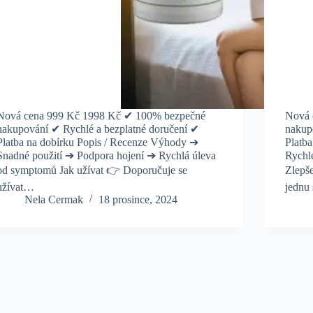
Nová cena 999 Kč 1998 Kč ✔ 100% bezpečné
Nová 
nakupování ✔ Rychlé a bezplatné doručení ✔
nakup
Platba na dobírku Popis / Recenze Výhody ➔
Platb
Snadné použití ➔ Podpora hojení ➔ Rychlá úleva
Rychl
od symptomů Jak užívat 👉 Doporučuje se
Zlepš
užívat…
jednu
Nela Cermak
18 prosince, 2024