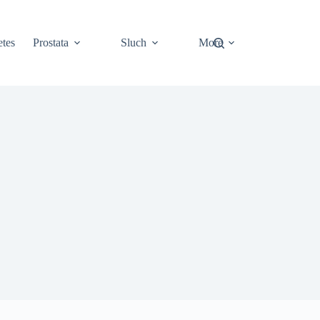
tes
Prostata
Sluch
More