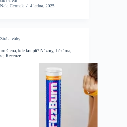
 Jak užívat…
Nela Cermak
4 ledna, 2025
Ztráta váhy
urn Cena, kde koupit? Názory, Lékárna,
ze, Recenze