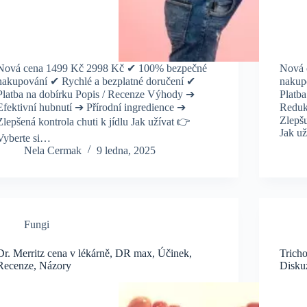
Nová cena 1499 Kč 2998 Kč ✔ 100% bezpečné
Nová 
nakupování ✔ Rychlé a bezplatné doručení ✔
nakup
Platba na dobírku Popis / Recenze Výhody ➔
Platb
Efektivní hubnutí ➔ Přírodní ingredience ➔
Reduku
Zlepš
Zlepšená kontrola chuti k jídlu Jak užívat 👉
Jak u
Vyberte si…
Nela Cermak
9 ledna, 2025
Fungi
Dr. Merritz cena v lékárně, DR max, Účinek,
Trich
Recenze, Názory
Disku