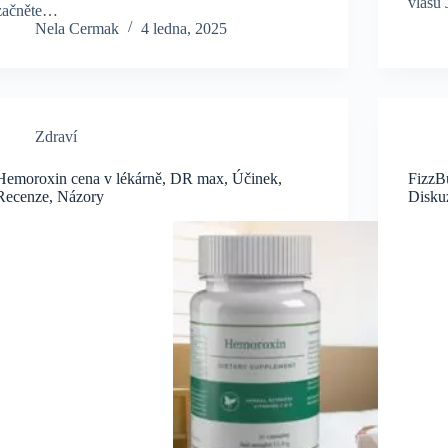
vlasů
začněte…
Nela Cermak
4 ledna, 2025
Zdraví
Hemoroxin cena v lékárně, DR max, Účinek,
FizzB
Recenze, Názory
Disku