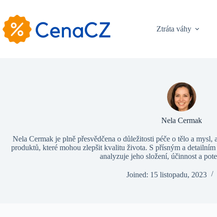
Skip
to
content
Ztráta váhy
Nela Cermak
Nela Cermak je plně přesvědčena o důležitosti péče o tělo a mysl, a
produktů, které mohou zlepšit kvalitu života. S přísným a detailn
analyzuje jeho složení, účinnost a pote
Joined: 15 listopadu, 2023