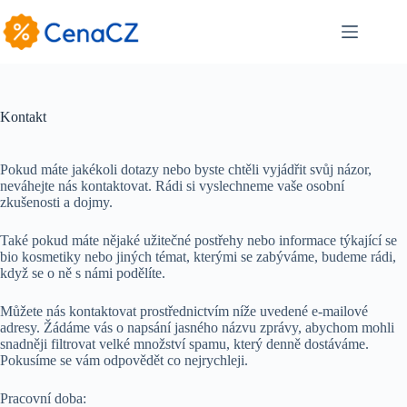
Skip
to
content
Kontakt
Pokud máte jakékoli dotazy nebo byste chtěli vyjádřit svůj názor,
neváhejte nás kontaktovat. Rádi si vyslechneme vaše osobní
zkušenosti a dojmy.
Také pokud máte nějaké užitečné postřehy nebo informace týkající se
bio kosmetiky nebo jiných témat, kterými se zabýváme, budeme rádi,
když se o ně s námi podělíte.
Můžete nás kontaktovat prostřednictvím níže uvedené e-mailové
adresy. Žádáme vás o napsání jasného názvu zprávy, abychom mohli
snadněji filtrovat velké množství spamu, který denně dostáváme.
Pokusíme se vám odpovědět co nejrychleji.
Pracovní doba: