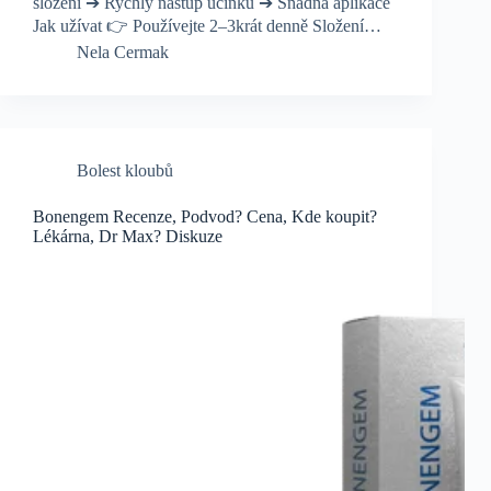
složení ➔ Rychlý nástup účinku ➔ Snadná aplikace
Jak užívat 👉 Používejte 2–3krát denně Složení…
Nela Cermak
Bolest kloubů
Bonengem Recenze, Podvod? Cena, Kde koupit?
Lékárna, Dr Max? Diskuze