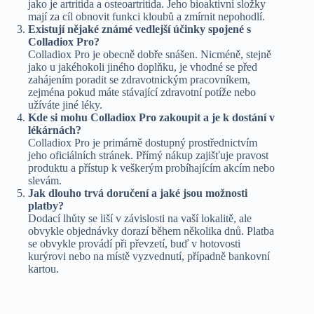
jako je artritida a osteoartritida. Jeho bioaktivní složky
mají za cíl obnovit funkci kloubů a zmírnit nepohodlí.
Existují nějaké známé vedlejší účinky spojené s
Colladiox Pro?
Colladiox Pro je obecně dobře snášen. Nicméně, stejně
jako u jakéhokoli jiného doplňku, je vhodné se před
zahájením poradit se zdravotnickým pracovníkem,
zejména pokud máte stávající zdravotní potíže nebo
užíváte jiné léky.
Kde si mohu Colladiox Pro zakoupit a je k dostání v
lékárnách?
Colladiox Pro je primárně dostupný prostřednictvím
jeho oficiálních stránek. Přímý nákup zajišťuje pravost
produktu a přístup k veškerým probíhajícím akcím nebo
slevám.
Jak dlouho trvá doručení a jaké jsou možnosti
platby?
Dodací lhůty se liší v závislosti na vaší lokalitě, ale
obvykle objednávky dorazí během několika dnů. Platba
se obvykle provádí při převzetí, buď v hotovosti
kurýrovi nebo na místě vyzvednutí, případně bankovní
kartou.