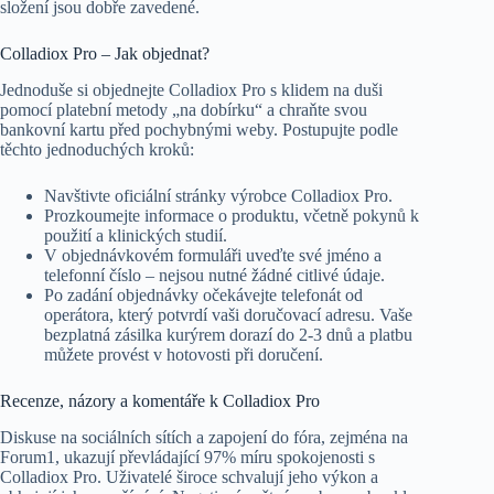
složení jsou dobře zavedené.
Colladiox Pro – Jak objednat?
Jednoduše si objednejte Colladiox Pro s klidem na duši
pomocí platební metody „na dobírku“ a chraňte svou
bankovní kartu před pochybnými weby. Postupujte podle
těchto jednoduchých kroků:
Navštivte oficiální stránky výrobce Colladiox Pro.
Prozkoumejte informace o produktu, včetně pokynů k
použití a klinických studií.
V objednávkovém formuláři uveďte své jméno a
telefonní číslo – nejsou nutné žádné citlivé údaje.
Po zadání objednávky očekávejte telefonát od
operátora, který potvrdí vaši doručovací adresu. Vaše
bezplatná zásilka kurýrem dorazí do 2-3 dnů a platbu
můžete provést v hotovosti při doručení.
Recenze, názory a komentáře k Colladiox Pro
Diskuse na sociálních sítích a zapojení do fóra, zejména na
Forum1, ukazují převládající 97% míru spokojenosti s
Colladiox Pro. Uživatelé široce schvalují jeho výkon a