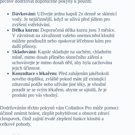
pečlivě dodržovat doporučené pokyny k použití:
Dávkování:
Užívejte jednu kapsli 2x denně se sklenicí
vody. Je nejúčinnější, když se užívá před jídlem pro
zvýšení vstřebávání.
Délka kurzu:
Doporučená délka kurzu jsou 3 měsíce.
V závislosti na závažnosti vašeho onemocnění kloubů
můžete prodloužit nebo opakovat léčebnou kúru pro
další přínosy.
Skladování:
Kapsle skladujte na suchém, chladném
místě, mimo dosah přímého slunečního záření a
uchovávejte je mimo dosah dětí, aby byla zachována
jejich účinnost.
Konzultace s lékařem:
Před zahájením jakéhokoli
nového doplňku, zvláště pokud máte již existující
zdravotní potíže nebo užíváte jiné léky, je vhodné
poradit se se svým lékařem, abyste se ujistili, že je
produkt pro vás vhodný.
Dodržováním těchto pokynů vám Colladiox Pro může pomoci
účinně zmírnit bolest, zlepšit pohyblivost a obnovit zdraví
chrupavek, čímž zajistí trvalé zlepšení funkce kloubů a
celkové pohody.