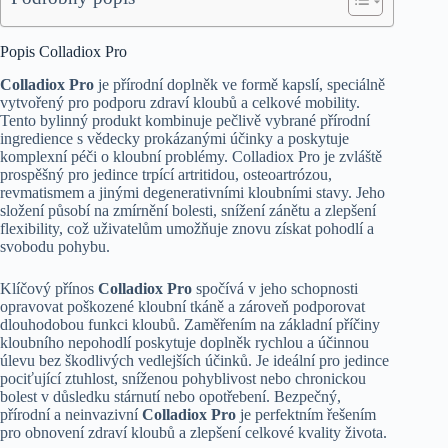
Popis Colladiox Pro
Colladiox Pro
je přírodní doplněk ve formě kapslí, speciálně
vytvořený pro podporu zdraví kloubů a celkové mobility.
Tento bylinný produkt kombinuje pečlivě vybrané přírodní
ingredience s vědecky prokázanými účinky a poskytuje
komplexní péči o kloubní problémy. Colladiox Pro je zvláště
prospěšný pro jedince trpící artritidou, osteoartrózou,
revmatismem a jinými degenerativními kloubními stavy. Jeho
složení působí na zmírnění bolesti, snížení zánětu a zlepšení
flexibility, což uživatelům umožňuje znovu získat pohodlí a
svobodu pohybu.
Klíčový přínos
Colladiox Pro
spočívá v jeho schopnosti
opravovat poškozené kloubní tkáně a zároveň podporovat
dlouhodobou funkci kloubů. Zaměřením na základní příčiny
kloubního nepohodlí poskytuje doplněk rychlou a účinnou
úlevu bez škodlivých vedlejších účinků. Je ideální pro jedince
pociťující ztuhlost, sníženou pohyblivost nebo chronickou
bolest v důsledku stárnutí nebo opotřebení. Bezpečný,
přírodní a neinvazivní
Colladiox Pro
je perfektním řešením
pro obnovení zdraví kloubů a zlepšení celkové kvality života.