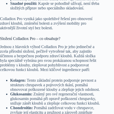
Snadné použití:
Kapsle se pohodlně užívají, není třeba
složitých příprav nebo speciálního skladování.
Colladiox Pro vyniká jako spolehlivé řešení pro obnovení
zdraví kloubů, zmírnění bolesti a zvýšení mobility pro
aktivnější životní styl bez bolesti.
Složení Colladiox Pro – co obsahuje?
Jednou z hlavních výhod Colladiox Pro je jeho jedinečné a
zcela přírodní složení, pečlivě vytvořené tak, aby zajistilo
účinnou a bezpečnou podporu zdraví kloubů. Každá složka
byla speciálně vybrána pro svou prokázanou schopnost řešit
problémy s klouby, zlepšovat pohyblivost a podporovat
celkovou funkci kloubů. Mezi klíčové ingredience patří:
Kolagen:
Tento základní protein podporuje pevnost a
strukturu chrupavek a pojivových tkání, pomáhá
obnovovat poškozené klouby a zlepšuje jejich odolnost.
Glukosamin:
Známý pro své regenerační vlastnosti,
glukosamin pomáhá při opravě poškození chrupavky,
snižuje zánět kloubů a zlepšuje celkovou funkci kloubů.
Chondroitin:
Pomáhá zadržovat vodu v chrupavce,
zvyšuje její elasticitu a pružnost a zároveň zmírňuje