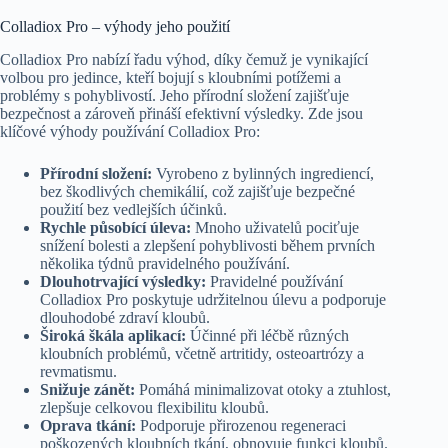
Colladiox Pro – výhody jeho použití
Colladiox Pro nabízí řadu výhod, díky čemuž je vynikající
volbou pro jedince, kteří bojují s kloubními potížemi a
problémy s pohyblivostí. Jeho přírodní složení zajišťuje
bezpečnost a zároveň přináší efektivní výsledky. Zde jsou
klíčové výhody používání Colladiox Pro:
Přírodní složení:
Vyrobeno z bylinných ingrediencí,
bez škodlivých chemikálií, což zajišťuje bezpečné
použití bez vedlejších účinků.
Rychle působící úleva:
Mnoho uživatelů pociťuje
snížení bolesti a zlepšení pohyblivosti během prvních
několika týdnů pravidelného používání.
Dlouhotrvající výsledky:
Pravidelné používání
Colladiox Pro poskytuje udržitelnou úlevu a podporuje
dlouhodobé zdraví kloubů.
Široká škála aplikací:
Účinné při léčbě různých
kloubních problémů, včetně artritidy, osteoartrózy a
revmatismu.
Snižuje zánět:
Pomáhá minimalizovat otoky a ztuhlost,
zlepšuje celkovou flexibilitu kloubů.
Oprava tkání:
Podporuje přirozenou regeneraci
poškozených kloubních tkání, obnovuje funkci kloubů.