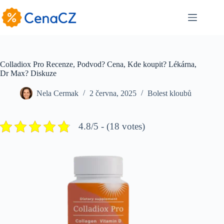
Skip
to
content
Colladiox Pro Recenze, Podvod? Cena, Kde koupit? Lékárna,
Dr Max? Diskuze
Nela Cermak
2 června, 2025
Bolest kloubů
4.8/5 - (18 votes)