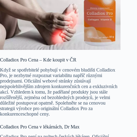
Colladiox Pro Cena – Kde koupit v ČR
Když se spotřebitelé pohybují v cenovém bludišti Colladiox
Pro, je nezbytné rozpoznat variabilitu napříč různými
prodejnami. Oficiální webové stránky zůstávají
nejspolehlivějším zdrojem konkurenčních cen a exkluzivních
akcí. Vzhledem k tomu, že padělané produkty jsou stále
rozšířenější, zejména od bezohledných prodejců, je velmi
důležité postupovat opatrně. Spolehněte se na cenovou
strategii výrobce pro originální Colladiox Pro za
konkurenceschopné ceny.
Colladiox Pro Cena v lékárnách, Dr Max
Colladiox Pro není na pultech českých lékáren. Oficiální