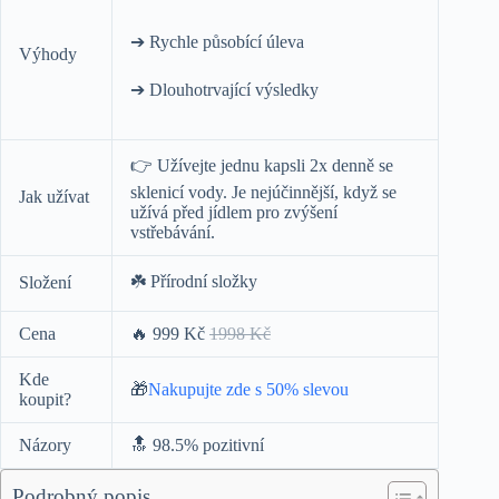
➔ Rychle působící úleva
Výhody
➔ Dlouhotrvající výsledky
👉 Užívejte jednu kapsli 2x denně se
sklenicí vody. Je nejúčinnější, když se
Jak užívat
užívá před jídlem pro zvýšení
vstřebávání.
☘️ Přírodní složky
Složení
Cena
🔥 999 Kč
1998 Kč
Kde
🎁
Nakupujte zde s 50% slevou
koupit?
Názory
🔝 98.5% pozitivní
Podrobný popis