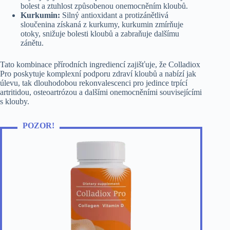
bolest a ztuhlost způsobenou onemocněním kloubů.
Kurkumin:
Silný antioxidant a protizánětlivá
sloučenina získaná z kurkumy, kurkumin zmírňuje
otoky, snižuje bolesti kloubů a zabraňuje dalšímu
zánětu.
Tato kombinace přírodních ingrediencí zajišťuje, že Colladiox
Pro poskytuje komplexní podporu zdraví kloubů a nabízí jak
úlevu, tak dlouhodobou rekonvalescenci pro jedince trpící
artritidou, osteoartrózou a dalšími onemocněními souvisejícími
s klouby.
POZOR!