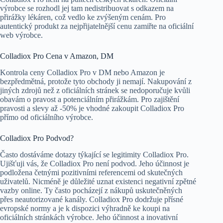
výrobce se rozhodl jej tam nedistribuovat s odkazem na
přirážky lékáren, což vedlo ke zvýšeným cenám. Pro
autentický produkt za nejpřijatelnější cenu zamiřte na oficiální
web výrobce.
Colladiox Pro Cena v Amazon, DM
Kontrola ceny Colladiox Pro v DM nebo Amazon je
bezpředmětná, protože tyto obchody ji nemají. Nakupování z
jiných zdrojů než z oficiálních stránek se nedoporučuje kvůli
obavám o pravost a potenciálním přirážkám. Pro zajištění
pravosti a slevy až -50% je vhodné zakoupit Colladiox Pro
přímo od oficiálního výrobce.
Colladiox Pro Podvod?
Často dostáváme dotazy týkající se legitimity Colladiox Pro.
Ujišťuji vás, že Colladiox Pro není podvod. Jeho účinnost je
podložena četnými pozitivními referencemi od skutečných
uživatelů. Nicméně je důležité uznat existenci negativní zpětné
vazby online. Ty často pocházejí z nákupů uskutečněných
přes neautorizované kanály. Colladiox Pro dodržuje přísné
evropské normy a je k dispozici výhradně ke koupi na
oficiálních stránkách výrobce. Jeho účinnost a inovativní