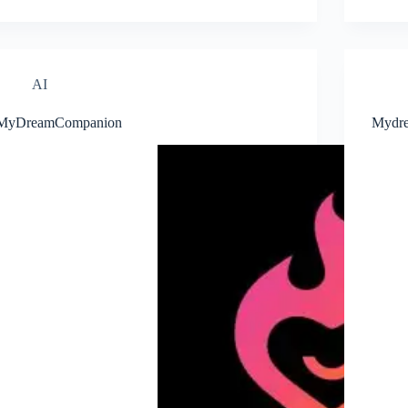
AI
MyDreamCompanion
Mydre