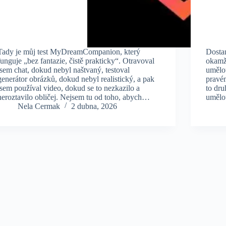
Tady je můj test MyDreamCompanion, který
Dosta
funguje „bez fantazie, čistě prakticky“. Otravoval
okamži
jsem chat, dokud nebyl naštvaný, testoval
umělou
generátor obrázků, dokud nebyl realistický, a pak
pravé
jsem používal video, dokud se to nezkazilo a
to dr
neroztavilo obličej. Nejsem tu od toho, abych…
umělo
Nela Cermak
2 dubna, 2026