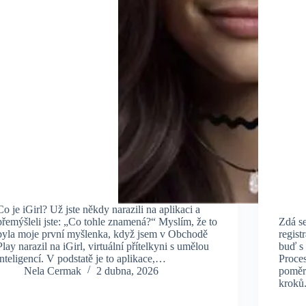
Co je iGirl? Už jste někdy narazili na aplikaci a
přemýšleli jste: „Co tohle znamená?“ Myslím, že to
Zdá s
byla moje první myšlenka, když jsem v Obchodě
regist
Play narazil na iGirl, virtuální přítelkyni s umělou
buď s 
inteligencí. V podstatě je to aplikace,…
Proces
Nela Cermak
2 dubna, 2026
poměrn
kroků