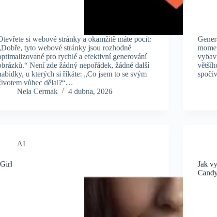
Otevřete si webové stránky a okamžitě máte pocit:
Generá
„Dobře, tyto webové stránky jsou rozhodně
moment
optimalizované pro rychlé a efektivní generování
vybavi
obrázků.“ Není zde žádný nepořádek, žádné další
většíh
nabídky, u kterých si říkáte: „Co jsem to se svým
spočí
životem vůbec dělal?“…
Nela Cermak
4 dubna, 2026
AI
IGirl
Jak vy
Candy