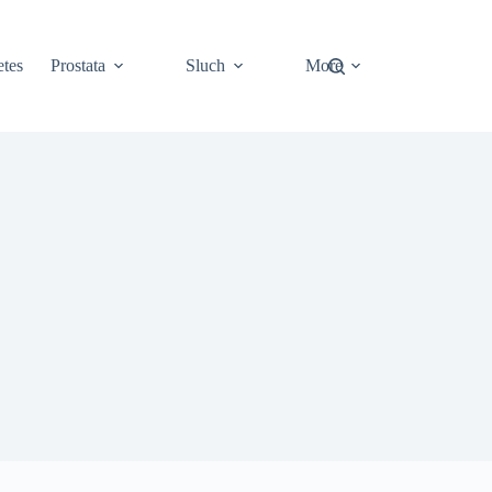
tes
Prostata
Sluch
More