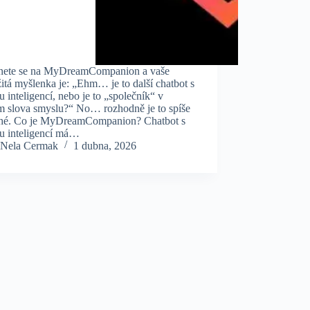
nete se na MyDreamCompanion a vaše
tá myšlenka je: „Ehm… je to další chatbot s
 inteligencí, nebo je to „společník“ v
m slova smyslu?“ No… rozhodně je to spíše
uhé. Co je MyDreamCompanion? Chatbot s
u inteligencí má…
Nela Cermak
1 dubna, 2026