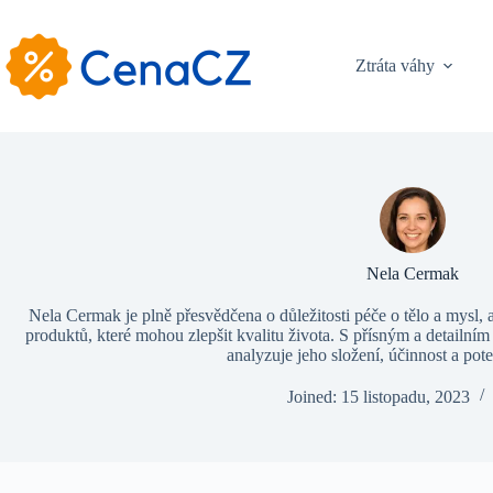
Skip
to
content
Ztráta váhy
Nela Cermak
Nela Cermak je plně přesvědčena o důležitosti péče o tělo a mysl, a
produktů, které mohou zlepšit kvalitu života. S přísným a detailn
analyzuje jeho složení, účinnost a pote
Joined: 15 listopadu, 2023