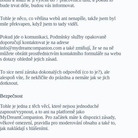
bude trvat déle, budou vás informovat.
Tohle je něco, co většina webů ani nenapíše, takže jsem byl
mile překvapen, když jsem to tady viděl.
Pokud jde o komunikaci, Podmínky služby opakovaně
doporučují kontaktovat je na adrese
info@mydreamcompanion.com
a také zmiňují, že se na ně
můžete obrátit prostřednictvím kontaktního formuláře na webu
s dotazy ohledně jejich zásad.
To sice není záruka dokonalých odpovědí (co to je?), ale
alespoň víte, že nekřičíte do prázdna a nemáte jak se jich
dotknout.
Bezpečnost
Tohle je jedna z těch věcí, které nejsou jednoduché
zapnout/vypnout, a to ani na platformě jako
MyDreamCompanion. Pro začátek máte k dispozici zásady,
věkové omezení, pravidla pro moderování obsahu a také to,
jak nakládají s hlášeními.