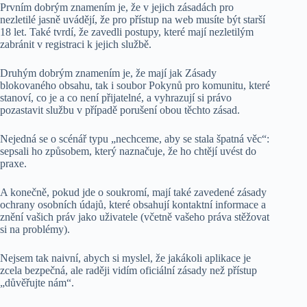
Prvním dobrým znamením je, že v jejich zásadách pro
nezletilé jasně uvádějí, že pro přístup na web musíte být starší
18 let. Také tvrdí, že zavedli postupy, které mají nezletilým
zabránit v registraci k jejich službě.
Druhým dobrým znamením je, že mají jak Zásady
blokovaného obsahu, tak i soubor Pokynů pro komunitu, které
stanoví, co je a co není přijatelné, a vyhrazují si právo
pozastavit službu v případě porušení obou těchto zásad.
Nejedná se o scénář typu „nechceme, aby se stala špatná věc“:
sepsali ho způsobem, který naznačuje, že ho chtějí uvést do
praxe.
A konečně, pokud jde o soukromí, mají také zavedené zásady
ochrany osobních údajů, které obsahují kontaktní informace a
znění vašich práv jako uživatele (včetně vašeho práva stěžovat
si na problémy).
Nejsem tak naivní, abych si myslel, že jakákoli aplikace je
zcela bezpečná, ale raději vidím oficiální zásady než přístup
„důvěřujte nám“.