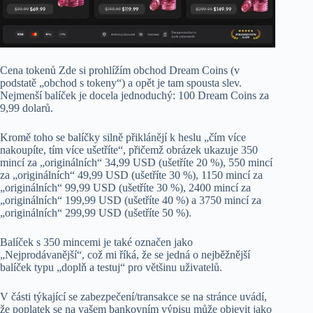
Cena tokenů Zde si prohlížím obchod Dream Coins (v
podstatě „obchod s tokeny“) a opět je tam spousta slev.
Nejmenší balíček je docela jednoduchý: 100 Dream Coins za
9,99 dolarů.
Kromě toho se balíčky silně přiklánějí k heslu „čím více
nakoupíte, tím více ušetříte“, přičemž obrázek ukazuje 350
mincí za „originálních“ 34,99 USD (ušetříte 20 %), 550 mincí
za „originálních“ 49,99 USD (ušetříte 30 %), 1150 mincí za
„originálních“ 99,99 USD (ušetříte 30 %), 2400 mincí za
„originálních“ 199,99 USD (ušetříte 40 %) a 3750 mincí za
„originálních“ 299,99 USD (ušetříte 50 %).
Balíček s 350 mincemi je také označen jako
„Nejprodávanější“, což mi říká, že se jedná o nejběžnější
balíček typu „doplň a testuj“ pro většinu uživatelů.
V části týkající se zabezpečení/transakce se na stránce uvádí,
že poplatek se na vašem bankovním výpisu může objevit jako