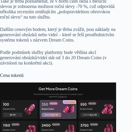
Také je třeba poznamenat, že v horní části okna s měsíční
slevou je zobrazena možnost roční slevy -70 %, což odpovídá
několika recenzím zmiňujícím „polopravidelnou obrovskou
roční slevu“ na tuto službu.
Dalším cenovým bodem, který je třeba zvážit, jsou náklady na
generování obrázků nebo videí – které se řeší prostřednictvím
systému tokenů s názvem Dream Coins.
Podle podmínek služby platformy bude většina akcí
generování obrázků/videí stát od 3 do 20 Dream Coins (v
závislosti na konkrétní akci).
Cena tokenů