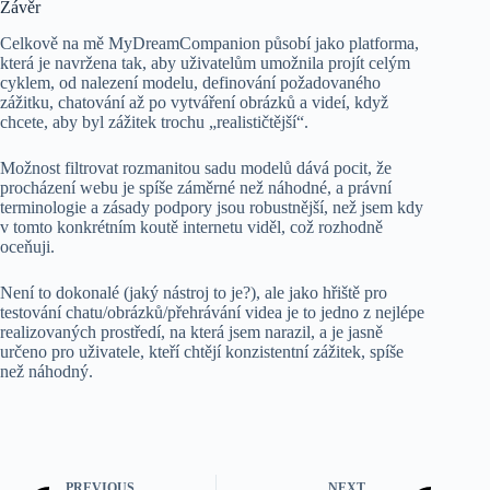
Závěr
Celkově na mě MyDreamCompanion působí jako platforma,
která je navržena tak, aby uživatelům umožnila projít celým
cyklem, od nalezení modelu, definování požadovaného
zážitku, chatování až po vytváření obrázků a videí, když
chcete, aby byl zážitek trochu „realističtější“.
Možnost filtrovat rozmanitou sadu modelů dává pocit, že
procházení webu je spíše záměrné než náhodné, a právní
terminologie a zásady podpory jsou robustnější, než jsem kdy
v tomto konkrétním koutě internetu viděl, což rozhodně
oceňuji.
Není to dokonalé (jaký nástroj to je?), ale jako hřiště pro
testování chatu/obrázků/přehrávání videa je to jedno z nejlépe
realizovaných prostředí, na která jsem narazil, a je jasně
určeno pro uživatele, kteří chtějí konzistentní zážitek, spíše
než náhodný.
PREVIOUS
NEXT