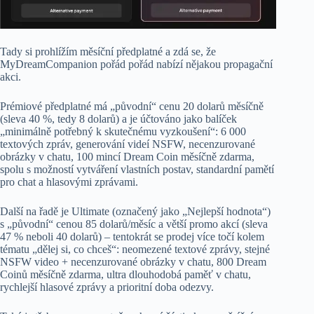
Tady si prohlížím měsíční předplatné a zdá se, že
MyDreamCompanion pořád pořád nabízí nějakou propagační
akci.
Prémiové předplatné má „původní“ cenu 20 dolarů měsíčně
(sleva 40 %, tedy 8 dolarů) a je účtováno jako balíček
„minimálně potřebný k skutečnému vyzkoušení“: 6 000
textových zpráv, generování videí NSFW, necenzurované
obrázky v chatu, 100 mincí Dream Coin měsíčně zdarma,
spolu s možností vytváření vlastních postav, standardní pamětí
pro chat a hlasovými zprávami.
Další na řadě je Ultimate (označený jako „Nejlepší hodnota“)
s „původní“ cenou 85 dolarů/měsíc a větší promo akcí (sleva
47 % neboli 40 dolarů) – tentokrát se prodej více točí kolem
tématu „dělej si, co chceš“: neomezené textové zprávy, stejné
NSFW video + necenzurované obrázky v chatu, 800 Dream
Coinů měsíčně zdarma, ultra dlouhodobá paměť v chatu,
rychlejší hlasové zprávy a prioritní doba odezvy.