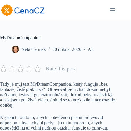
Skip
to
content
MyDreamCompanion
Nela Cermak
20 dubna, 2026
AI
Rate this post
Tady je můj test MyDreamCompanion, který funguje „bez
fantazie, čistě prakticky“. Otravoval jsem chat, dokud nebyl
naštvaný, testoval generátor obrázků, dokud nebyl realistický,
a pak jsem používal video, dokud se to nezkazilo a neroztavilo
obličej.
Nejsem tu od toho, abych s otevřenou pusou projevoval
odpor, ani abych chytal perly – jsem tu jen proto, abych
odpověděl na tu velmi nudnou otázku: funguje to opravdu,