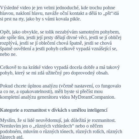
Výsledné video je jen velmi jednoduché, kde trochu pohne
hlavou, nakloní hlavu, naváže oční kontakt a dělá to „pšt“/dá
si prst na rty, jako by s vámi kovala pikle.
Opět, jako obvykle, se tolik nezabývám samotným pohybem,
ale spíše tím, jestli její prsty dělají divné věci, jestli se jí obličej
rozplývá, jestli se jí oblečení chová špatně, jestli se chová
špatně osvětlení a jestli pohyb celkově vypadá vznášející se,
nebo ne.
Celkově to na krátké video vypadá docela dobře a má takový
pohyb, který se mi zdá užitečný pro doprovodný obsah.
Pokud chcete úplnou analýzu (včetně nastavení, co fungovalo
a co ne, a opakovatelnosti), měli byste si přečíst mou
kompletní analýzu generátoru videa MyDreamCompanion.
Kategorie a rozmanitost v dívkách s umělou inteligencí
Myslím, že si lidé neuvědomují, jak důležitá je rozmanitost.
Nemluvím jen o „různých vzhledech“ nebo o něčem
podobném, mluvím o různých tónech, různých rolích, různých
žánrech atd.