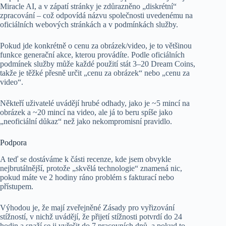
Miracle AI, a v zápatí stránky je zdůrazněno „diskrétní“
zpracování – což odpovídá názvu společnosti uvedenému na
oficiálních webových stránkách a v podmínkách služby.
Pokud jde konkrétně o cenu za obrázek/video, je to většinou
funkce generační akce, kterou provádíte. Podle oficiálních
podmínek služby může každé použití stát 3–20 Dream Coins,
takže je těžké přesně určit „cenu za obrázek“ nebo „cenu za
video“.
Někteří uživatelé uvádějí hrubé odhady, jako je ~5 mincí na
obrázek a ~20 mincí na video, ale já to beru spíše jako
„neoficiální důkaz“ než jako nekompromisní pravidlo.
Podpora
A teď se dostáváme k části recenze, kde jsem obvykle
nejbrutálnější, protože „skvělá technologie“ znamená nic,
pokud máte ve 2 hodiny ráno problém s fakturací nebo
přístupem.
Výhodou je, že mají zveřejněné Zásady pro vyřizování
stížností, v nichž uvádějí, že přijetí stížnosti potvrdí do 24
hodin a snaží se ji vyřešit do 7 pracovních dnů, a pokud to