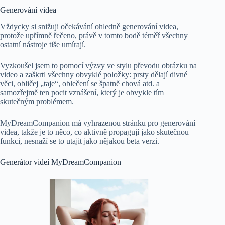
Generování videa
Vždycky si snižuji očekávání ohledně generování videa,
protože upřímně řečeno, právě v tomto bodě téměř všechny
ostatní nástroje tiše umírají.
Vyzkoušel jsem to pomocí výzvy ve stylu převodu obrázku na
video a zaškrtl všechny obvyklé položky: prsty dělají divné
věci, obličej „taje“, oblečení se špatně chová atd. a
samozřejmě ten pocit vznášení, který je obvykle tím
skutečným problémem.
MyDreamCompanion má vyhrazenou stránku pro generování
videa, takže je to něco, co aktivně propagují jako skutečnou
funkci, nesnaží se to utajit jako nějakou beta verzi.
Generátor videí MyDreamCompanion