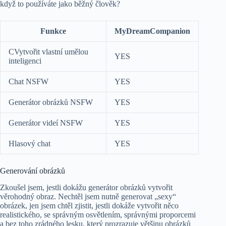
když to používáte jako běžný člověk?
Funkce
MyDreamCompanion
CVytvořit vlastní umělou
YES
inteligenci
Chat NSFW
YES
Generátor obrázků NSFW
YES
Generátor videí NSFW
YES
Hlasový chat
YES
Generování obrázků
Zkoušel jsem, jestli dokážu generátor obrázků vytvořit
věrohodný obraz. Nechtěl jsem nutně generovat „sexy“
obrázek, jen jsem chtěl zjistit, jestli dokáže vytvořit něco
realistického, se správným osvětlením, správnými proporcemi
a bez toho zrádného lesku, který prozrazuje většinu obrázků