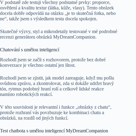
V podstatě zde testuji všechny podstatné prvky: proporce,
osvětlení a kvalitu textur (látka, kůže, vlasy). Tento obrázek
docela dobře odpovídá na otázku „je to skutečná fotka, nebo
ne“, takže jsem s výsledkem testu docela spokojen.
Skutečné výzvy, styl a mikrodetaily testované v mé podrobné
recenzi generátoru obrázků MyDreamCompanion.
Chatování s umělou inteligencí
Rozhodl jsem se začít s rozhovorem, protože bez dobré
konverzace je všechno ostatní jen lítost.
Rozhodl jsem se zjistit, jak model zareaguje, když mu pošlu
svůdnou zprávu, a zkontrolovat, zda si dokáže udržet hravý
tón, rytmus podobný hraní rolí a celkově lidské reakce
namísto robotických reakcí.
V této souvislosti je relevantní i funkce „obrázky z chatu“,
protože rozhraní vás povzbuzuje ke kombinaci chatu a
obrázků, na rozdíl od jiných funkcí.
Test chatbota s umělou inteligencí MyDreamCompanion