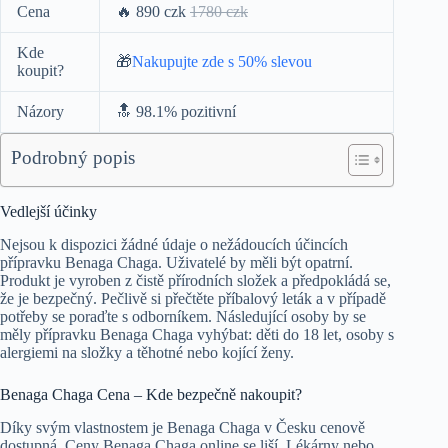
Cena
🔥
890 czk
1780 czk
Kde
🎁
Nakupujte zde s 50% slevou
koupit?
Názory
🔝 98.1% pozitivní
Podrobný popis
Vedlejší účinky
Nejsou k dispozici žádné údaje o nežádoucích účincích
přípravku Benaga Chaga. Uživatelé by měli být opatrní.
Produkt je vyroben z čistě přírodních složek a předpokládá se,
že je bezpečný. Pečlivě si přečtěte příbalový leták a v případě
potřeby se poraďte s odborníkem. Následující osoby by se
měly přípravku Benaga Chaga vyhýbat: děti do 18 let, osoby s
alergiemi na složky a těhotné nebo kojící ženy.
Benaga Chaga Cena – Kde bezpečně nakoupit?
Díky svým vlastnostem je Benaga Chaga v Česku cenově
dostupná. Ceny Benaga Chaga online se liší. Lékárny nebo