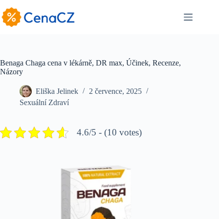
Skip
to
content
Benaga Chaga cena v lékárně, DR max, Účinek, Recenze,
Názory
Eliška Jelinek
2 července, 2025
Sexuální Zdraví
4.6/5 - (10 votes)