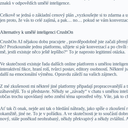
znaků v odpovědích umělé inteligence.
Celkově se jedná o základní cenový plán „vyzkoušejte si to zdarma a 
jen proto, že vás to celé zajímá, a pak… no… pokud se vám konverzace d
Alternativy k umělé inteligenci CrushOn
CrushOn AI nějakou dobu pracujete , pravděpodobně jste začali přemý
že? Prozkoumáte jednu platformu, užijete si pár konverzací a po chvíli s
mě, jestli existuje něco ještě lepšího?“ To je naprosto legitimní otázka.
Ve skutečnosti existuje řada dalších online platforem s umělou inteligenc
interaktivní fikce, hraní rolí, tvůrci postav, editory osobností. Některé
další na emocionální výměnu. Opravdu záleží na vašich zájmech.
Z mé zkušenosti mi některé jiné platformy připadají propracovanější a
zábavnější. To si představte. Někdy se „závady“ v chatu s umělou inteli
občas trochu upovídaný nebo změní téma uprostřed věty. Víte, jak to cho
Ať tak či onak, nejde ani tak o hledání náhrady, jako spíše o zkoušení
okamžitě, jiné ne. To je v pořádku. A ve skutečnosti je to součástí dobro
nový, stále poněkud neohrabaný, někdy překvapivý a někdy zvláštní. Ale 