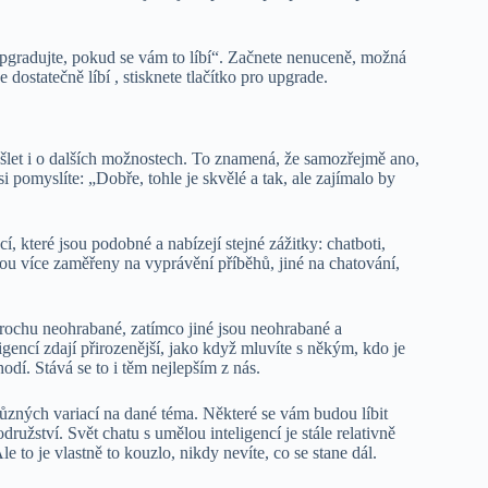
upgradujte, pokud se vám to líbí“. Začnete nenuceně, možná
ostatečně líbí , stisknete tlačítko pro upgrade.
šlet i o dalších možnostech. To znamená, že samozřejmě ano,
i pomyslíte: „Dobře, tohle je skvělé a tak, ale zajímalo by
í, které jsou podobné a nabízejí stejné zážitky: chatboti,
 jsou více zaměřeny na vyprávění příběhů, jiné na chatování,
 trochu neohrabané, zatímco jiné jsou neohrabané a
gencí zdají přirozenější, jako když mluvíte s někým, kdo je
dí. Stává se to i těm nejlepším z nás.
 různých variací na dané téma. Některé se vám budou líbit
družství. Svět chatu s umělou inteligencí je stále relativně
to je vlastně to kouzlo, nikdy nevíte, co se stane dál.