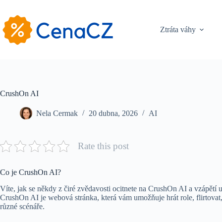
Skip
to
content
Ztráta váhy
CrushOn AI
Nela Cermak
20 dubna, 2026
AI
Rate this post
Co je CrushOn AI?
Víte, jak se někdy z čiré zvědavosti ocitnete na CrushOn AI a vzápětí 
CrushOn AI je webová stránka, která vám umožňuje hrát role, flirtovat, 
různé scénáře.