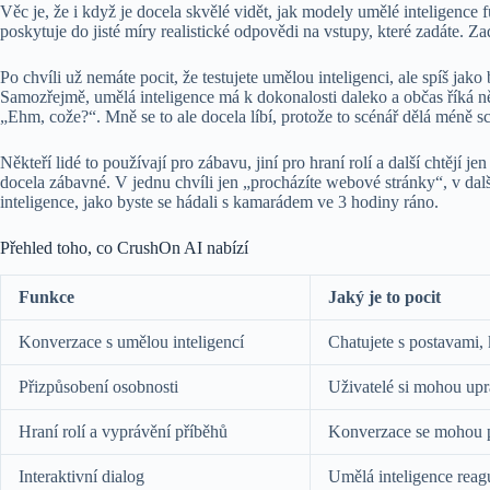
Věc je, že i když je docela skvělé vidět, jak modely umělé inteligence
poskytuje do jisté míry realistické odpovědi na vstupy, které zadáte. Z
Po chvíli už nemáte pocit, že testujete umělou inteligenci, ale spíš ja
Samozřejmě, umělá inteligence má k dokonalosti daleko a občas říká n
„Ehm, cože?“. Mně se to ale docela líbí, protože to scénář dělá méně 
Někteří lidé to používají pro zábavu, jiní pro hraní rolí a další chtějí je
docela zábavné. V jednu chvíli jen „procházíte webové stránky“, v dal
inteligence, jako byste se hádali s kamarádem ve 3 hodiny ráno.
Přehled toho, co CrushOn AI nabízí
Funkce
Jaký je to pocit
Konverzace s umělou inteligencí
Chatujete s postavami, 
Přizpůsobení osobnosti
Uživatelé si mohou upr
Hraní rolí a vyprávění příběhů
Konverzace se mohou p
Interaktivní dialog
Umělá inteligence reagu