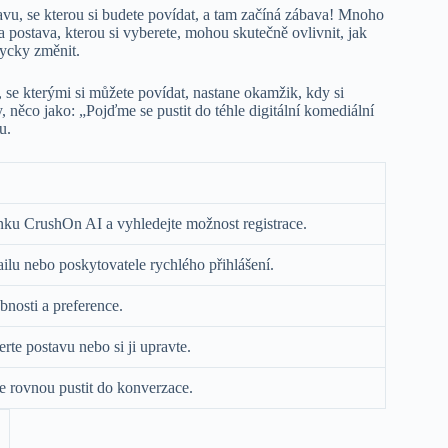
avu, se kterou si budete povídat, a tam začíná zábava! Mnoho
a postava, kterou si vyberete, mohou skutečně ovlivnit, jak
dycky změnit.
, se kterými si můžete povídat, nastane okamžik, kdy si
 něco jako: „Pojďme se pustit do téhle digitální komediální
u.
nku CrushOn AI a vyhledejte možnost registrace.
ailu nebo poskytovatele rychlého přihlášení.
bnosti a preference.
rte postavu nebo si ji upravte.
se rovnou pustit do konverzace.