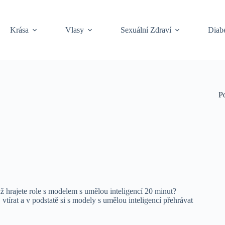
Krása
Vlasy
Sexuální Zdraví
Diabe
P
už hrajete role s modelem s umělou inteligencí 20 minut?
vtírat a v podstatě si s modely s umělou inteligencí přehrávat