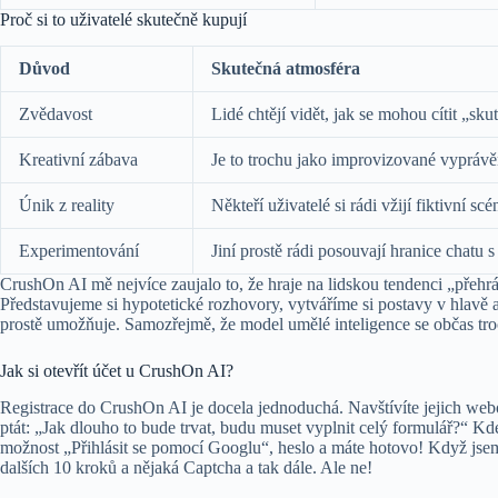
Proč si to uživatelé skutečně kupují
Důvod
Skutečná atmosféra
Zvědavost
Lidé chtějí vidět, jak se mohou cítit „sk
Kreativní zábava
Je to trochu jako improvizované vyprávěn
Únik z reality
Někteří uživatelé si rádi vžijí fiktivní scé
Experimentování
Jiní prostě rádi posouvají hranice chatu s
CrushOn AI mě nejvíce zaujalo to, že hraje na lidskou tendenci „přehráv
Představujeme si hypotetické rozhovory, vytváříme si postavy v hlavě 
prostě umožňuje. Samozřejmě, že model umělé inteligence se občas tro
Jak si otevřít účet u CrushOn AI?
Registrace do CrushOn AI je docela jednoduchá. Navštívíte jejich webov
ptát: „Jak dlouho to bude trvat, budu muset vyplnit celý formulář?“ K
možnost „Přihlásit se pomocí Googlu“, heslo a máte hotovo! Když jsem 
dalších 10 kroků a nějaká Captcha a tak dále. Ale ne!