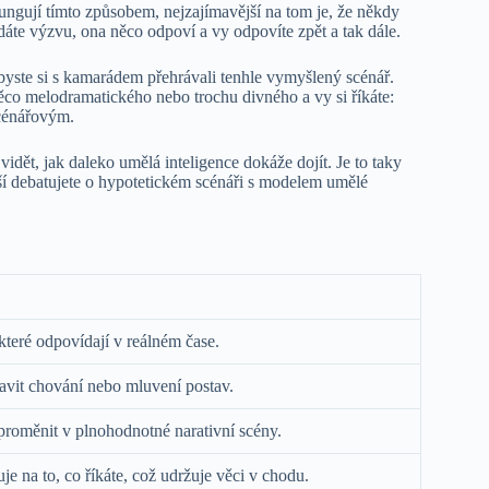
 fungují tímto způsobem, nejzajímavější na tom je, že někdy
adáte výzvu, ona něco odpoví a vy odpovíte zpět a tak dále.
ko byste si s kamarádem přehrávali tenhle vymyšlený scénář.
ěco melodramatického nebo trochu divného a vy si říkáte:
scénářovým.
n vidět, jak daleko umělá inteligence dokáže dojít. Je to taky
ší debatujete o hypotetickém scénáři s modelem umělé
které odpovídají v reálném čase.
avit chování nebo mluvení postav.
roměnit v plnohodnotné narativní scény.
je na to, co říkáte, což udržuje věci v chodu.