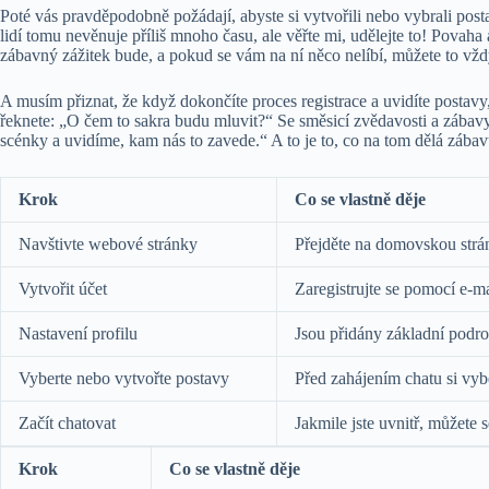
Poté vás pravděpodobně požádají, abyste si vytvořili nebo vybrali post
lidí tomu nevěnuje příliš mnoho času, ale věřte mi, udělejte to! Povaha 
zábavný zážitek bude, a pokud se vám na ní něco nelíbí, můžete to vž
A musím přiznat, že když dokončíte proces registrace a uvidíte postavy
řeknete: „O čem to sakra budu mluvit?“ Se směsicí zvědavosti a zábavy,
scénky a uvidíme, kam nás to zavede.“ A to je to, co na tom dělá zábav
Krok
Co se vlastně děje
Navštivte webové stránky
Přejděte na domovskou strá
Vytvořit účet
Zaregistrujte se pomocí e-m
Nastavení profilu
Jsou přidány základní podro
Vyberte nebo vytvořte postavy
Před zahájením chatu si vybe
Začít chatovat
Jakmile jste uvnitř, můžete 
Krok
Co se vlastně děje