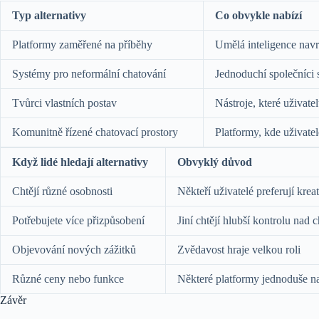
Typ alternativy
Co obvykle nabízí
Platformy zaměřené na příběhy
Umělá inteligence navrž
Systémy pro neformální chatování
Jednoduchí společníci 
Tvůrci vlastních postav
Nástroje, které uživat
Komunitně řízené chatovací prostory
Platformy, kde uživatel
Když lidé hledají alternativy
Obvyklý důvod
Chtějí různé osobnosti
Někteří uživatelé preferují krea
Potřebujete více přizpůsobení
Jiní chtějí hlubší kontrolu nad
Objevování nových zážitků
Zvědavost hraje velkou roli
Různé ceny nebo funkce
Některé platformy jednoduše nab
Závěr