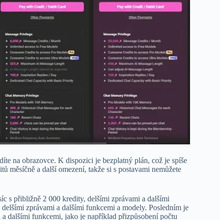
íte na obrazovce. K dispozici je bezplatný plán, což je spíše
ditů měsíčně a další omezení, takže si s postavami nemůžete
c s přibližně 2 000 kredity, delšími zprávami a dalšími
, delšími zprávami a dalšími funkcemi a modely. Posledním je
 a dalšími funkcemi, jako je například přizpůsobení počtu