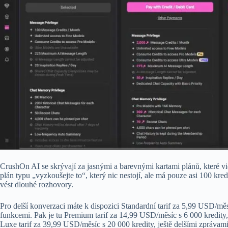
CrushOn AI se skrývají za jasnými a barevnými kartami plánů, které vid
plán typu „vyzkoušejte to“, který nic nestojí, ale má pouze asi 100 kre
vést dlouhé rozhovory.
Pro delší konverzaci máte k dispozici Standardní tarif za 5,99 USD/měsí
funkcemi. Pak je tu Premium tarif za 14,99 USD/měsíc s 6 000 kredity
Luxe tarif za 39,99 USD/měsíc s 20 000 kredity, ještě delšími zprávami