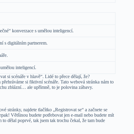
utečné“ konverzace s umělou inteligencí.
í s digitálním partnerem.
náře.
 umělou inteligencí.
at si scénáře v hlavě“. Lidé to přece dělají, že?
a přehráváme si fiktivní scénáře. Tato webová stránka nám to
chu zblázní… ale upřímně, to je polovina zábavy.
é stránky, najdete tlačítko „Registrovat se“ a začnete se
depak! Většinou budete potřebovat jen e-mail nebo budete mít
to dělal poprvé, tak jsem tak trochu čekal, že tam bude