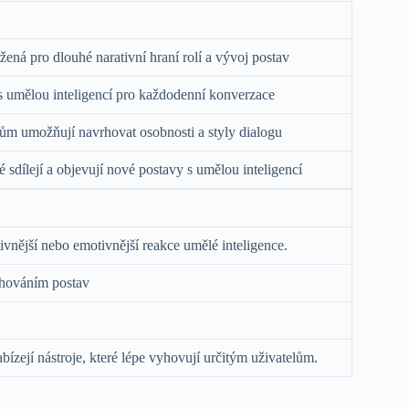
ená pro dlouhé narativní hraní rolí a vývoj postav
s umělou inteligencí pro každodenní konverzace
elům umožňují navrhovat osobnosti a styly dialogu
é sdílejí a objevují nové postavy s umělou inteligencí
tivnější nebo emotivnější reakce umělé inteligence.
 chováním postav
ízejí nástroje, které lépe vyhovují určitým uživatelům.