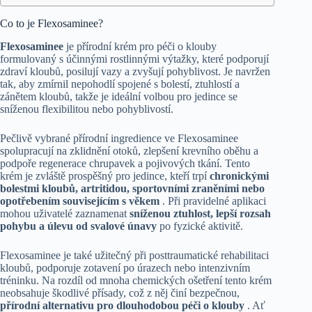
Co to je Flexosaminee?
Flexosaminee
je přírodní krém pro péči o klouby
formulovaný s účinnými rostlinnými výtažky, které podporují
zdraví kloubů, posilují vazy a zvyšují pohyblivost. Je navržen
tak, aby zmírnil nepohodlí spojené s bolestí, ztuhlostí a
zánětem kloubů, takže je ideální volbou pro jedince se
sníženou flexibilitou nebo pohyblivostí.
Pečlivě vybrané přírodní ingredience ve Flexosaminee
spolupracují na zklidnění otoků, zlepšení krevního oběhu a
podpoře regenerace chrupavek a pojivových tkání. Tento
krém je zvláště prospěšný pro jedince, kteří trpí
chronickými
bolestmi kloubů, artritidou, sportovními zraněními nebo
opotřebením souvisejícím s věkem
. Při pravidelné aplikaci
mohou uživatelé zaznamenat
sníženou ztuhlost, lepší rozsah
pohybu a úlevu od svalové únavy
po fyzické aktivitě.
Flexosaminee je také užitečný při posttraumatické rehabilitaci
kloubů, podporuje zotavení po úrazech nebo intenzivním
tréninku. Na rozdíl od mnoha chemických ošetření tento krém
neobsahuje škodlivé přísady, což z něj činí bezpečnou,
přírodní alternativu pro dlouhodobou péči o klouby
. Ať