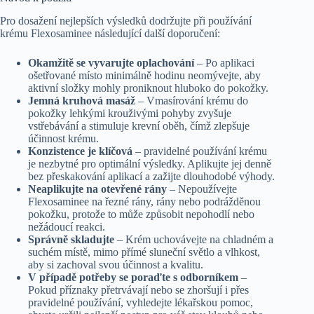
Pro dosažení nejlepších výsledků dodržujte při používání
krému Flexosaminee následující další doporučení:
Okamžitě se vyvarujte oplachování
– Po aplikaci
ošetřované místo minimálně hodinu neomývejte, aby
aktivní složky mohly proniknout hluboko do pokožky.
Jemná kruhová masáž
– Vmasírování krému do
pokožky lehkými krouživými pohyby zvyšuje
vstřebávání a stimuluje krevní oběh, čímž zlepšuje
účinnost krému.
Konzistence je klíčová
– pravidelné používání krému
je nezbytné pro optimální výsledky. Aplikujte jej denně
bez přeskakování aplikací a zažijte dlouhodobé výhody.
Neaplikujte na otevřené rány
– Nepoužívejte
Flexosaminee na řezné rány, rány nebo podrážděnou
pokožku, protože to může způsobit nepohodlí nebo
nežádoucí reakci.
Správně skladujte
– Krém uchovávejte na chladném a
suchém místě, mimo přímé sluneční světlo a vlhkost,
aby si zachoval svou účinnost a kvalitu.
V případě potřeby se poraďte s odborníkem
–
Pokud příznaky přetrvávají nebo se zhoršují i přes
pravidelné používání, vyhledejte lékařskou pomoc,