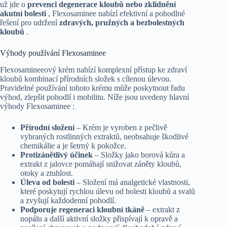
už jde o
prevenci degenerace kloubů nebo zklidnění
akutní bolesti
, Flexosaminee nabízí efektivní a pohodlné
řešení pro udržení
zdravých, pružných a bezbolestných
kloubů
.
Výhody používání Flexosaminee
Flexosamineeový krém nabízí komplexní přístup ke zdraví
kloubů kombinací přírodních složek s cílenou úlevou.
Pravidelné používání tohoto krému může poskytnout řadu
výhod, zlepšit pohodlí i mobilitu. Níže jsou uvedeny hlavní
výhody Flexosaminee :
Přírodní složení
– Krém je vyroben z pečlivě
vybraných rostlinných extraktů, neobsahuje škodlivé
chemikálie a je šetrný k pokožce.
Protizánětlivý účinek
– Složky jako borová kůra a
extrakt z jalovce pomáhají snižovat záněty kloubů,
otoky a ztuhlost.
Úleva od bolesti
– Složení má analgetické vlastnosti,
které poskytují rychlou úlevu od bolesti kloubů a svalů
a zvyšují každodenní pohodlí.
Podporuje regeneraci kloubní tkáně
– extrakt z
nopálu a další aktivní složky přispívají k opravě a