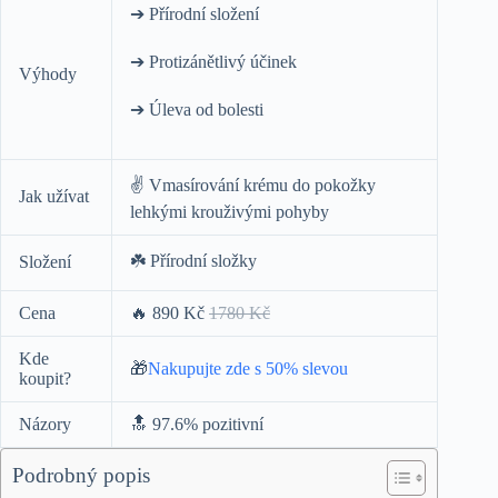
➔ Přírodní složení
➔ Protizánětlivý účinek
Výhody
➔ Úleva od bolesti
✌️ Vmasírování krému do pokožky
Jak užívat
lehkými krouživými pohyby
☘️ Přírodní složky
Složení
Cena
🔥 890 Kč
1780 Kč
Kde
🎁
Nakupujte zde s 50% slevou
koupit?
Názory
🔝 97.6% pozitivní
Podrobný popis