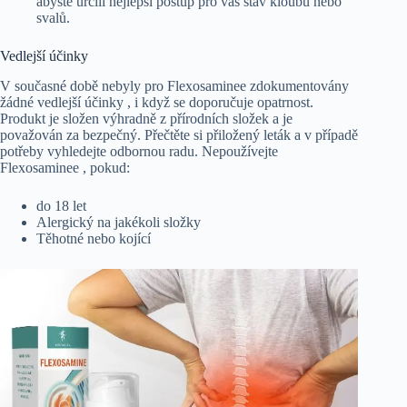
abyste určili nejlepší postup pro váš stav kloubů nebo
svalů.
Vedlejší účinky
V současné době nebyly pro Flexosaminee zdokumentovány
žádné vedlejší účinky , i když se doporučuje opatrnost.
Produkt je složen výhradně z přírodních složek a je
považován za bezpečný. Přečtěte si přiložený leták a v případě
potřeby vyhledejte odbornou radu. Nepoužívejte
Flexosaminee , pokud:
do 18 let
Alergický na jakékoli složky
Těhotné nebo kojící