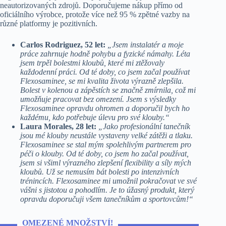
neautorizovaných zdrojů. Doporučujeme nákup přímo od
oficiálního výrobce, protože více než 95 % zpětné vazby na
různé platformy je pozitivních.
Carlos Rodriguez, 52 let:
„Jsem instalatér a moje
práce zahrnuje hodně pohybu a fyzické námahy. Léta
jsem trpěl bolestmi kloubů, které mi ztěžovaly
každodenní práci. Od té doby, co jsem začal používat
Flexosaminee, se mi kvalita života výrazně zlepšila.
Bolest v kolenou a zápěstích se značně zmírnila, což mi
umožňuje pracovat bez omezení. Jsem s výsledky
Flexosaminee opravdu ohromen a doporučil bych ho
každému, kdo potřebuje úlevu pro své klouby.“
Laura Morales, 28 let:
„Jako profesionální tanečník
jsou mé klouby neustále vystaveny velké zátěži a tlaku.
Flexosaminee se stal mým spolehlivým partnerem pro
péči o klouby. Od té doby, co jsem ho začal používat,
jsem si všiml výrazného zlepšení flexibility a síly mých
kloubů. Už se nemusím bát bolesti po intenzivních
trénincích. Flexosaminee mi umožnil pokračovat ve své
vášni s jistotou a pohodlím. Je to úžasný produkt, který
opravdu doporučuji všem tanečníkům a sportovcům!“
OMEZENÉ MNOŽSTVÍ!