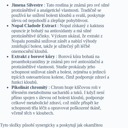
Jimena Silvestre
: Tato rostlina je známá pro své silné
protizánětlivé a analgetické vlastnosti. Tradičně se
používá ke snížení bolesti kloubů a svalů, poskytuje
úlevu od nepohodlí a zlepšuje pohyblivost.
Nopal Cladode Extract
: Nopal získaný z kaktusu
opuncie je bohatý na antioxidanty a má silné
protizánětlivé účinky. Výzkum ukázal, že extrakt z
Nopalu pomáhá snižovat zánět a nabízí výhody
zmírňující bolest, takže je užitečný při léčbě
onemocnění kloubů.
Extrakt z borové kůry
: Borová kůra bohatá na
proanthokyanidiny je známá pro své antioxidační a
protizánětlivé vlastnosti. Studie prokázaly jeho
schopnost snižovat zánět a bolest, zejména u jedinců
trpících osteoartrózou kolene, čímž podporuje zdraví a
funkci kloubů.
Pikolinát chromitý
: Chrom hraje klíčovou roli v
tělesném metabolismu sacharidů a tuků. I když není
přímo spojen s úlevou od bolesti kloubů, podporuje
celkové metabolické zdraví, což může přispět ke
schopnosti těla léčit a opravovat poškozené tkáně,
včetně těch v kloubech.
Tyto složky působí synergicky a poskytují jak okamžitou