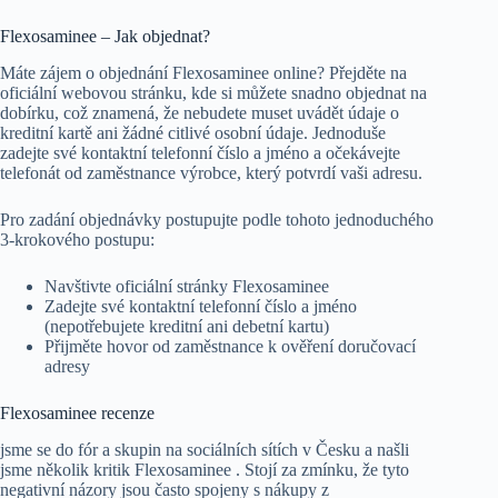
Flexosaminee – Jak objednat?
Máte zájem o objednání Flexosaminee online? Přejděte na
oficiální webovou stránku, kde si můžete snadno objednat na
dobírku, což znamená, že nebudete muset uvádět údaje o
kreditní kartě ani žádné citlivé osobní údaje. Jednoduše
zadejte své kontaktní telefonní číslo a jméno a očekávejte
telefonát od zaměstnance výrobce, který potvrdí vaši adresu.
Pro zadání objednávky postupujte podle tohoto jednoduchého
3-krokového postupu:
Navštivte oficiální stránky Flexosaminee
Zadejte své kontaktní telefonní číslo a jméno
(nepotřebujete kreditní ani debetní kartu)
Přijměte hovor od zaměstnance k ověření doručovací
adresy
Flexosaminee recenze
jsme se do fór a skupin na sociálních sítích v Česku a našli
jsme několik kritik Flexosaminee . Stojí za zmínku, že tyto
negativní názory jsou často spojeny s nákupy z