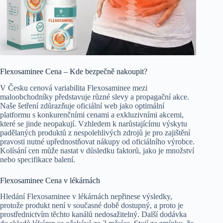
Flexosaminee Cena – Kde bezpečně nakoupit?
V Česku cenová variabilita Flexosaminee mezi
maloobchodníky představuje různé slevy a propagační akce.
Naše šetření zdůrazňuje oficiální web jako optimální
platformu s konkurenčními cenami a exkluzivními akcemi,
které se jinde neopakují. Vzhledem k narůstajícímu výskytu
padělaných produktů z nespolehlivých zdrojů je pro zajištění
pravosti nutné upřednostňovat nákupy od oficiálního výrobce.
Kolísání cen může nastat v důsledku faktorů, jako je množství
nebo specifikace balení.
Flexosaminee Cena v lékárnách
Hledání Flexosaminee v lékárnách nepřinese výsledky,
protože produkt není v současné době dostupný, a proto je
prostřednictvím těchto kanálů nedosažitelný. Další dodávka