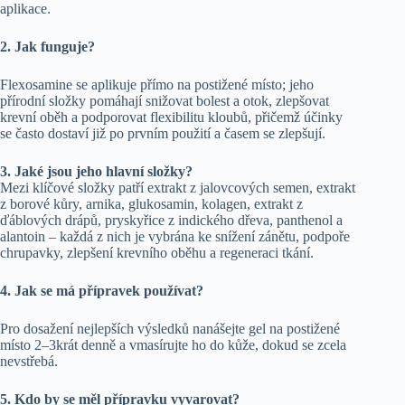
aplikace.
2. Jak funguje?
Flexosamine se aplikuje přímo na postižené místo; jeho
přírodní složky pomáhají snižovat bolest a otok, zlepšovat
krevní oběh a podporovat flexibilitu kloubů, přičemž účinky
se často dostaví již po prvním použití a časem se zlepšují.
3. Jaké jsou jeho hlavní složky?
Mezi klíčové složky patří extrakt z jalovcových semen, extrakt
z borové kůry, arnika, glukosamin, kolagen, extrakt z
ďáblových drápů, pryskyřice z indického dřeva, panthenol a
alantoin – každá z nich je vybrána ke snížení zánětu, podpoře
chrupavky, zlepšení krevního oběhu a regeneraci tkání.
4. Jak se má přípravek používat?
Pro dosažení nejlepších výsledků nanášejte gel na postižené
místo 2–3krát denně a vmasírujte ho do kůže, dokud se zcela
nevstřebá.
5. Kdo by se měl přípravku vyvarovat?