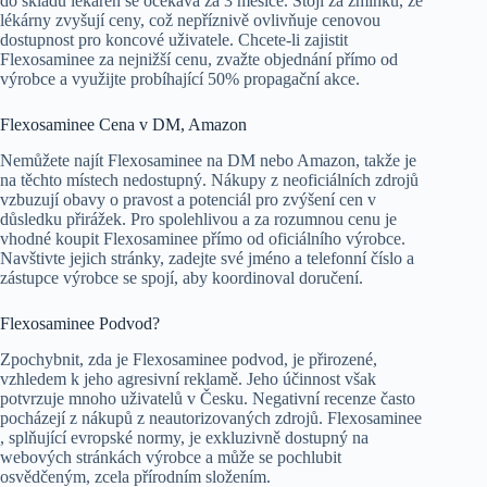
do skladů lékáren se očekává za 3 měsíce. Stojí za zmínku, že
lékárny zvyšují ceny, což nepříznivě ovlivňuje cenovou
dostupnost pro koncové uživatele. Chcete-li zajistit
Flexosaminee za nejnižší cenu, zvažte objednání přímo od
výrobce a využijte probíhající 50% propagační akce.
Flexosaminee Cena v DM, Amazon
Nemůžete najít Flexosaminee na DM nebo Amazon, takže je
na těchto místech nedostupný. Nákupy z neoficiálních zdrojů
vzbuzují obavy o pravost a potenciál pro zvýšení cen v
důsledku přirážek. Pro spolehlivou a za rozumnou cenu je
vhodné koupit Flexosaminee přímo od oficiálního výrobce.
Navštivte jejich stránky, zadejte své jméno a telefonní číslo a
zástupce výrobce se spojí, aby koordinoval doručení.
Flexosaminee Podvod?
Zpochybnit, zda je Flexosaminee podvod, je přirozené,
vzhledem k jeho agresivní reklamě. Jeho účinnost však
potvrzuje mnoho uživatelů v Česku. Negativní recenze často
pocházejí z nákupů z neautorizovaných zdrojů. Flexosaminee
, splňující evropské normy, je exkluzivně dostupný na
webových stránkách výrobce a může se pochlubit
osvědčeným, zcela přírodním složením.