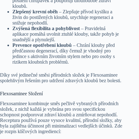
posílení chrupavek a podporují dlouhodobé zdraví
kloubů.
Zlepšený krevní oběh
– Zlepšuje přívod kyslíku a
živin do postižených kloubů, urychluje regeneraci a
snižuje nepohodlí.
Zvýšená flexibilita a pohyblivost
– Pravidelná
aplikace pomáhá uvolnit ztuhlé klouby, takže pohyb je
snadnější a plynulejší.
Prevence opotřebení kloubů
– Chrání klouby před
předčasnou degenerací, díky čemuž je vhodný pro
jedince s aktivním životním stylem nebo pro osoby s
rizikem kloubních problémů.
Díky své jedinečné směsi přírodních složek je Flexosaminee
spolehlivým řešením pro udržení zdravých kloubů bez bolesti.
Flexosaminee Složení
Flexosaminee kombinuje směs pečlivě vybraných přírodních
složek, z nichž každá je vybrána pro svou specifickou
schopnost podporovat zdraví kloubů a zmírňovat nepohodlí.
Receptura používá pouze vysoce kvalitní, přírodní složky, aby
byla zajištěna účinnost při minimalizaci vedlejších účinků. Zde
je rozpis klíčových ingrediencí: