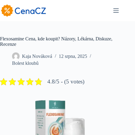
Skip
to
content
Flexosamine Cena, kde koupit? Názory, Lékárna, Diskuze,
Recenze
Kaja Nováková
12 srpna, 2025
Bolest kloubů
4.8/5 - (5 votes)