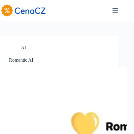
Skip
to
content
AI
Romantic AI