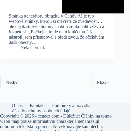
Stránka generátoru obrázků v Candy AI je typ
webové stránky, kterou si otevřete ze zvědavosti…
ale nějak strávíte hodiny snahou zdokonalit výzvu a
řeknete si: „Počkejte, tohle není k ničemu.“ K
nástroji jsem přistupoval s představou, že očekávám
další obecný…
Nela Cermak
PREV
NEXT
O nás
Kontakt
Podmínky a pravidla
Zásady ochrany osobních údajů
Copyright © 2026 - cenacz.com - Důležité: Články na tomto
webu mají pouze informativní charakter a nenahrazují
odbornou lékařskou pomoc. Nevykonávejte samoléčbu,