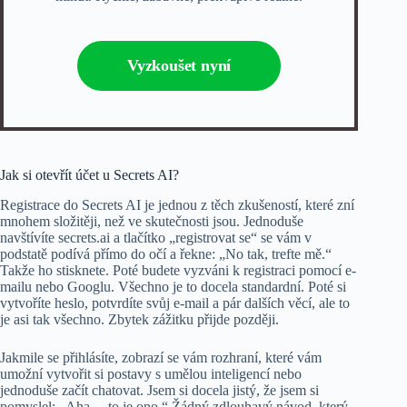
Vyzkoušet nyní
Jak si otevřít účet u Secrets AI?
Registrace do Secrets AI je jednou z těch zkušeností, které zní
mnohem složitěji, než ve skutečnosti jsou. Jednoduše
navštívíte secrets.ai a tlačítko „registrovat se“ se vám v
podstatě podívá přímo do očí a řekne: „No tak, trefte mě.“
Takže ho stisknete. Poté budete vyzváni k registraci pomocí e-
mailu nebo Googlu. Všechno je to docela standardní. Poté si
vytvoříte heslo, potvrdíte svůj e-mail a pár dalších věcí, ale to
je asi tak všechno. Zbytek zážitku přijde později.
Jakmile se přihlásíte, zobrazí se vám rozhraní, které vám
umožní vytvořit si postavy s umělou inteligencí nebo
jednoduše začít chatovat. Jsem si docela jistý, že jsem si
pomyslel: „Aha… to je ono.“ Žádný zdlouhavý návod, který