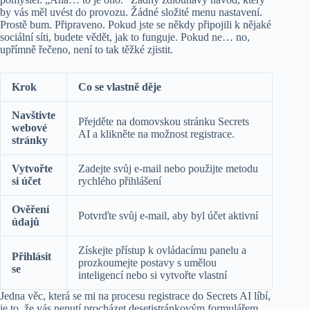
by vás měl uvést do provozu. Žádné složité menu nastavení.
Prostě bum. Připraveno. Pokud jste se někdy připojili k nějaké
sociální síti, budete vědět, jak to funguje. Pokud ne… no,
upřímně řečeno, není to tak těžké zjistit.
Krok
Co se vlastně děje
Navštivte
Přejděte na domovskou stránku Secrets
webové
AI a klikněte na možnost registrace.
stránky
Vytvořte
Zadejte svůj e-mail nebo použijte metodu
si účet
rychlého přihlášení
Ověření
Potvrďte svůj e-mail, aby byl účet aktivní
údajů
Získejte přístup k ovládacímu panelu a
Přihlásit
prozkoumejte postavy s umělou
se
inteligencí nebo si vytvořte vlastní
Jedna věc, která se mi na procesu registrace do Secrets AI líbí,
je to, že vás nenutí procházet desetistránkovým formulářem,