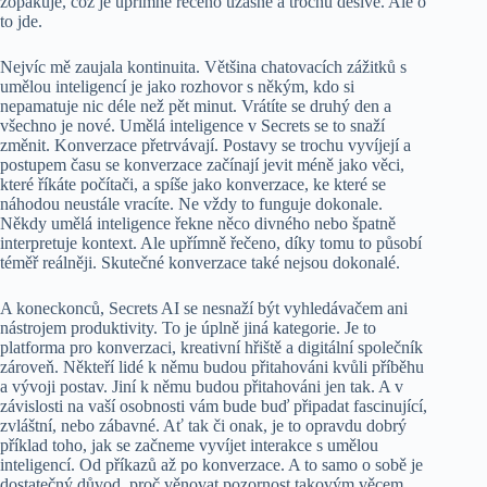
zopakuje, což je upřímně řečeno úžasné a trochu děsivé. Ale o
to jde.
Nejvíc mě zaujala kontinuita. Většina chatovacích zážitků s
umělou inteligencí je jako rozhovor s někým, kdo si
nepamatuje nic déle než pět minut. Vrátíte se druhý den a
všechno je nové. Umělá inteligence v Secrets se to snaží
změnit. Konverzace přetrvávají. Postavy se trochu vyvíjejí a
postupem času se konverzace začínají jevit méně jako věci,
které říkáte počítači, a spíše jako konverzace, ke které se
náhodou neustále vracíte. Ne vždy to funguje dokonale.
Někdy umělá inteligence řekne něco divného nebo špatně
interpretuje kontext. Ale upřímně řečeno, díky tomu to působí
téměř reálněji. Skutečné konverzace také nejsou dokonalé.
A koneckonců, Secrets AI se nesnaží být vyhledávačem ani
nástrojem produktivity. To je úplně jiná kategorie. Je to
platforma pro konverzaci, kreativní hřiště a digitální společník
zároveň. Někteří lidé k němu budou přitahováni kvůli příběhu
a vývoji postav. Jiní k němu budou přitahováni jen tak. A v
závislosti na vaší osobnosti vám bude buď připadat fascinující,
zvláštní, nebo zábavné. Ať tak či onak, je to opravdu dobrý
příklad toho, jak se začneme vyvíjet interakce s umělou
inteligencí. Od příkazů až po konverzace. A to samo o sobě je
dostatečný důvod, proč věnovat pozornost takovým věcem.