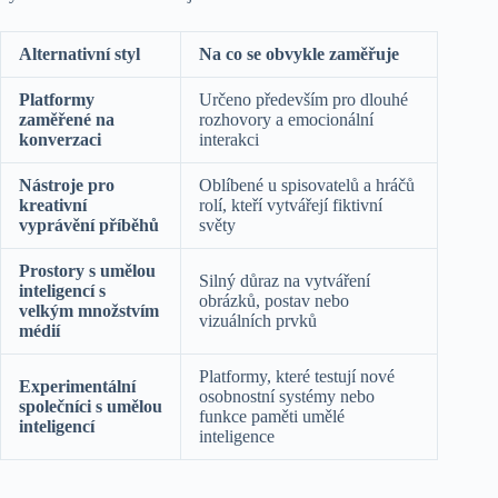
Alternativní styl
Na co se obvykle zaměřuje
Platformy
Určeno především pro dlouhé
zaměřené na
rozhovory a emocionální
konverzaci
interakci
Nástroje pro
Oblíbené u spisovatelů a hráčů
kreativní
rolí, kteří vytvářejí fiktivní
vyprávění příběhů
světy
Prostory s umělou
Silný důraz na vytváření
inteligencí s
obrázků, postav nebo
velkým množstvím
vizuálních prvků
médií
Platformy, které testují nové
Experimentální
osobnostní systémy nebo
společníci s umělou
funkce paměti umělé
inteligencí
inteligence