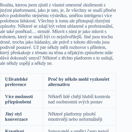
Realita, kterou jsem zjistil z vlastní omezené zkušenosti s
jinými platformami, jako je tato, je, že všechny se snaží přinést
něco podobného stejnému výsledku, umělou inteligenci více
podobnou lidskosti. Všechny k tomu ale přistupují různými
způsoby. Některé se zdají být velmi uhlazené a profesionální,
ale také poněkud… strnulé. Mluvit s nimi je jako mluvit s
robotem, který se snaží být co nejzdvořilejší. Jiné jsou trochu
drsné, trochu jako hádanky, ale právě z tohoto důvodu jsou
podivně poutavé. Už jste někdy měli rozhovor s přítelem,
který přeskakuje z tématu na téma a nějakým způsobem stále
dává dokonalý smysl? Některé z těchto platforem o to usilují,
ale někdy uspějí a někdy ne.
Uživatelské
Proč by někdo mohl vyzkoušet
preference
alternativu
Více možností
Někteří lidé chtějí hlubší kontrolu
přizpůsobení
nad osobnostmi svých postav
Jiný styl
Některé platformy působí
konverzace
emotivněji nebo neformálněji
Kreativní
Spisovatelé a umělci často testují