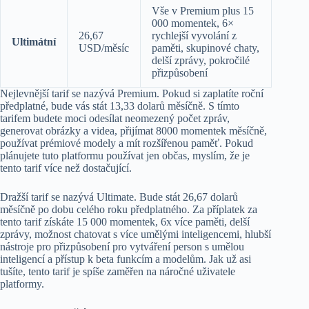
Vše v Premium plus 15
000 momentek, 6×
26,67
rychlejší vyvolání z
Ultimátní
USD/měsíc
paměti, skupinové chaty,
delší zprávy, pokročilé
přizpůsobení
Nejlevnější tarif se nazývá Premium. Pokud si zaplatíte roční
předplatné, bude vás stát 13,33 dolarů měsíčně. S tímto
tarifem budete moci odesílat neomezený počet zpráv,
generovat obrázky a videa, přijímat 8000 momentek měsíčně,
používat prémiové modely a mít rozšířenou paměť. Pokud
plánujete tuto platformu používat jen občas, myslím, že je
tento tarif více než dostačující.
Dražší tarif se nazývá Ultimate. Bude stát 26,67 dolarů
měsíčně po dobu celého roku předplatného. Za příplatek za
tento tarif získáte 15 000 momentek, 6x více paměti, delší
zprávy, možnost chatovat s více umělými inteligencemi, hlubší
nástroje pro přizpůsobení pro vytváření person s umělou
inteligencí a přístup k beta funkcím a modelům. Jak už asi
tušíte, tento tarif je spíše zaměřen na náročné uživatele
platformy.