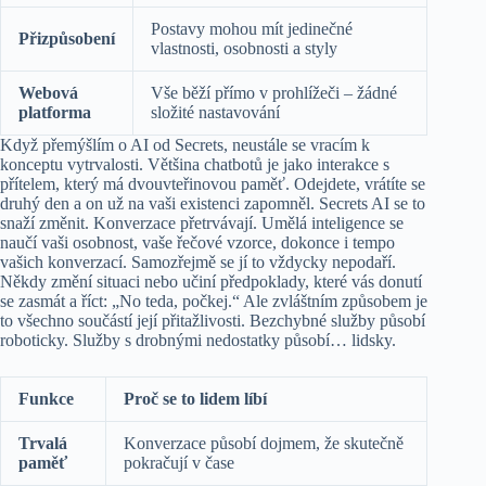
Postavy mohou mít jedinečné
Přizpůsobení
vlastnosti, osobnosti a styly
Webová
Vše běží přímo v prohlížeči – žádné
platforma
složité nastavování
Když přemýšlím o AI od Secrets, neustále se vracím k
konceptu vytrvalosti. Většina chatbotů je jako interakce s
přítelem, který má dvouvteřinovou paměť. Odejdete, vrátíte se
druhý den a on už na vaši existenci zapomněl. Secrets AI se to
snaží změnit. Konverzace přetrvávají. Umělá inteligence se
naučí vaši osobnost, vaše řečové vzorce, dokonce i tempo
vašich konverzací. Samozřejmě se jí to vždycky nepodaří.
Někdy změní situaci nebo učiní předpoklady, které vás donutí
se zasmát a říct: „No teda, počkej.“ Ale zvláštním způsobem je
to všechno součástí její přitažlivosti. Bezchybné služby působí
roboticky. Služby s drobnými nedostatky působí… lidsky.
Funkce
Proč se to lidem líbí
Trvalá
Konverzace působí dojmem, že skutečně
paměť
pokračují v čase