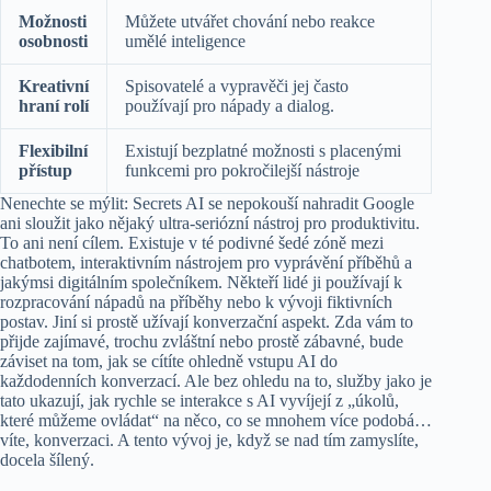
Možnosti
Můžete utvářet chování nebo reakce
osobnosti
umělé inteligence
Kreativní
Spisovatelé a vypravěči jej často
hraní rolí
používají pro nápady a dialog.
Flexibilní
Existují bezplatné možnosti s placenými
přístup
funkcemi pro pokročilejší nástroje
Nenechte se mýlit: Secrets AI se nepokouší nahradit Google
ani sloužit jako nějaký ultra-seriózní nástroj pro produktivitu.
To ani není cílem. Existuje v té podivné šedé zóně mezi
chatbotem, interaktivním nástrojem pro vyprávění příběhů a
jakýmsi digitálním společníkem. Někteří lidé ji používají k
rozpracování nápadů na příběhy nebo k vývoji fiktivních
postav. Jiní si prostě užívají konverzační aspekt. Zda vám to
přijde zajímavé, trochu zvláštní nebo prostě zábavné, bude
záviset na tom, jak se cítíte ohledně vstupu AI do
každodenních konverzací. Ale bez ohledu na to, služby jako je
tato ukazují, jak rychle se interakce s AI vyvíjejí z „úkolů,
které můžeme ovládat“ na něco, co se mnohem více podobá…
víte, konverzaci. A tento vývoj je, když se nad tím zamyslíte,
docela šílený.