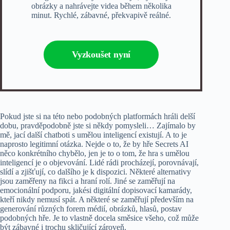
obrázky a nahrávejte videa během několika
minut. Rychlé, zábavné, překvapivě reálné.
Vyzkoušet nyní
Pokud jste si na této nebo podobných platformách hráli delší
dobu, pravděpodobně jste si někdy pomysleli… Zajímalo by
mě, jací další chatboti s umělou inteligencí existují. A to je
naprosto legitimní otázka. Nejde o to, že by hře Secrets AI
něco konkrétního chybělo, jen je to o tom, že hra s umělou
inteligencí je o objevování. Lidé rádi procházejí, porovnávají,
slídí a zjišťují, co dalšího je k dispozici. Některé alternativy
jsou zaměřeny na fikci a hraní rolí. Jiné se zaměřují na
emocionální podporu, jakési digitální dopisovací kamarády,
kteří nikdy nemusí spát. A některé se zaměřují především na
generování různých forem médií, obrázků, hlasů, postav
podobných hře. Je to vlastně docela směsice všeho, což může
být zábavné i trochu skličující zároveň.