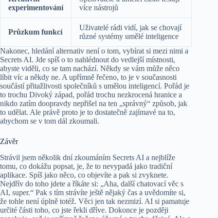
experimentování
více nástrojů
Uživatelé rádi vidí, jak se chovají
Průzkum funkcí
různé systémy umělé inteligence
Nakonec, hledání alternativ není o tom, vybírat si mezi nimi a
Secrets AI. Jde spíš o to nahlédnout do vedlejší místnosti,
abyste viděli, co se tam nachází. Někdy se vám může něco
líbit víc a někdy ne. A upřímně řečeno, to je v současnosti
součástí přitažlivosti společníků s umělou inteligencí. Pořád je
to trochu Divoký západ, pořád trochu nezkrocená hranice a
nikdo zatím doopravdy nepřišel na ten „správný“ způsob, jak
to udělat. Ale právě proto je to dostatečně zajímavé na to,
abychom se v tom dál zkoumali.
Závěr
Strávil jsem několik dní zkoumáním Secrets AI a nejblíže
tomu, co dokážu popsat, je, že to nevypadá jako tradiční
aplikace. Spíš jako něco, co objevíte a pak si zvyknete.
Nejdřív do toho jdete a říkáte si: „Aha, další chatovací věc s
AI, super.“ Pak s tím strávíte ještě nějaký čas a uvědomíte si,
že tohle není úplně totéž. Věci jen tak nezmizí. AI si pamatuje
určité části toho, co jste řekli dříve. Dokonce je později