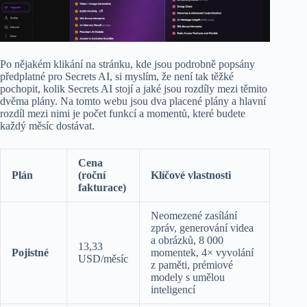
Po nějakém klikání na stránku, kde jsou podrobně popsány
předplatné pro Secrets AI, si myslím, že není tak těžké
pochopit, kolik Secrets AI stojí a jaké jsou rozdíly mezi těmito
dvěma plány. Na tomto webu jsou dva placené plány a hlavní
rozdíl mezi nimi je počet funkcí a momentů, které budete
každý měsíc dostávat.
Cena
Plán
(roční
Klíčové vlastnosti
fakturace)
Neomezené zasílání
zpráv, generování videa
a obrázků, 8 000
13,33
Pojistné
momentek, 4× vyvolání
USD/měsíc
z paměti, prémiové
modely s umělou
inteligencí