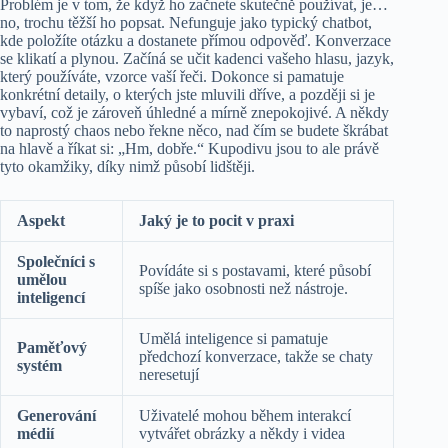
Problém je v tom, že když ho začnete skutečně používat, je…
no, trochu těžší ho popsat. Nefunguje jako typický chatbot,
kde položíte otázku a dostanete přímou odpověď. Konverzace
se klikatí a plynou. Začíná se učit kadenci vašeho hlasu, jazyk,
který používáte, vzorce vaší řeči. Dokonce si pamatuje
konkrétní detaily, o kterých jste mluvili dříve, a později si je
vybaví, což je zároveň úhledné a mírně znepokojivé. A někdy
to naprostý chaos nebo řekne něco, nad čím se budete škrábat
na hlavě a říkat si: „Hm, dobře.“ Kupodivu jsou to ale právě
tyto okamžiky, díky nimž působí lidštěji.
Aspekt
Jaký je to pocit v praxi
Společníci s
Povídáte si s postavami, které působí
umělou
spíše jako osobnosti než nástroje.
inteligencí
Umělá inteligence si pamatuje
Paměťový
předchozí konverzace, takže se chaty
systém
neresetují
Generování
Uživatelé mohou během interakcí
médií
vytvářet obrázky a někdy i videa