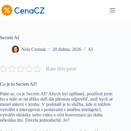
Skip
to
content
Secrets AI
Nela Cermak
20 dubna, 2026
AI
Rate this post
Co je to Secrets AI?
Ptáte se, co je Secrets AI? Abych byl upřímný, používal jsem
ho a stále se mi těžko daří dát přesnou odpověď, aniž bych se
musel mluvit v kruhu. V podstatě je to služba, kde si můžete
vytvářet a interagovat s postavami s umělou inteligencí,
vytvářet obrázky nebo videa a vést konverzace po dobu
několika dní. Docela jednoduché, že?