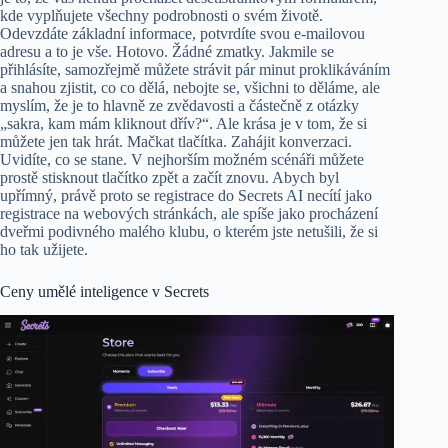
kde vyplňujete všechny podrobnosti o svém životě.
Odevzdáte základní informace, potvrdíte svou e-mailovou
adresu a to je vše. Hotovo. Žádné zmatky. Jakmile se
přihlásíte, samozřejmě můžete strávit pár minut proklikáváním
a snahou zjistit, co co dělá, nebojte se, všichni to děláme, ale
myslím, že je to hlavně ze zvědavosti a částečně z otázky
„sakra, kam mám kliknout dřív?“. Ale krása je v tom, že si
můžete jen tak hrát. Mačkat tlačítka. Zahájit konverzaci.
Uvidíte, co se stane. V nejhorším možném scénáři můžete
prostě stisknout tlačítko zpět a začít znovu. Abych byl
upřímný, právě proto se registrace do Secrets AI necítí jako
registrace na webových stránkách, ale spíše jako procházení
dveřmi podivného malého klubu, o kterém jste netušili, že si
ho tak užijete.
Ceny umělé inteligence v Secrets