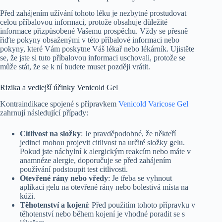
Před zahájením užívání tohoto léku je nezbytné prostudovat
celou příbalovou informaci, protože obsahuje důležité
informace přizpůsobené Vašemu prospěchu. Vždy se přesně
řiďte pokyny obsaženými v této příbalové informaci nebo
pokyny, které Vám poskytne Váš lékař nebo lékárník. Ujistěte
se, že jste si tuto příbalovou informaci uschovali, protože se
může stát, že se k ní budete muset později vrátit.
Rizika a vedlejší účinky Venicold Gel
Kontraindikace spojené s přípravkem
Venicold Varicose Gel
zahrnují následující případy:
Citlivost na složky
: Je pravděpodobné, že někteří
jedinci mohou projevit citlivost na určité složky gelu.
Pokud jste náchylní k alergickým reakcím nebo máte v
anamnéze alergie, doporučuje se před zahájením
používání podstoupit test citlivosti.
Otevřené rány nebo vředy
: Je třeba se vyhnout
aplikaci gelu na otevřené rány nebo bolestivá místa na
kůži.
Těhotenství a kojení
: Před použitím tohoto přípravku v
těhotenství nebo během kojení je vhodné poradit se s