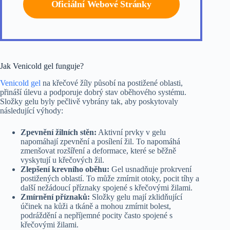
Oficiální Webové Stránky
Jak Venicold gel funguje?
Venicold gel
na křečové žíly působí na postižené oblasti,
přináší úlevu a podporuje dobrý stav oběhového systému.
Složky gelu byly pečlivě vybrány tak, aby poskytovaly
následující výhody:
Zpevnění žilních stěn:
Aktivní prvky v gelu
napomáhají zpevnění a posílení žil. To napomáhá
zmenšovat rozšíření a deformace, které se běžně
vyskytují u křečových žil.
Zlepšení krevního oběhu:
Gel usnadňuje prokrvení
postižených oblastí. To může zmírnit otoky, pocit tíhy a
další nežádoucí příznaky spojené s křečovými žilami.
Zmírnění příznaků:
Složky gelu mají zklidňující
účinek na kůži a tkáně a mohou zmírnit bolest,
podráždění a nepříjemné pocity často spojené s
křečovými žilami.