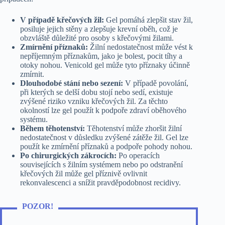
V případě křečových žil:
Gel pomáhá zlepšit stav žil,
posiluje jejich stěny a zlepšuje krevní oběh, což je
obzvláště důležité pro osoby s křečovými žilami.
Zmírnění příznaků:
Žilní nedostatečnost může vést k
nepříjemným příznakům, jako je bolest, pocit tíhy a
otoky nohou. Venicold gel může tyto příznaky účinně
zmírnit.
Dlouhodobé stání nebo sezení:
V případě povolání,
při kterých se delší dobu stojí nebo sedí, existuje
zvýšené riziko vzniku křečových žil. Za těchto
okolností lze gel použít k podpoře zdraví oběhového
systému.
Během těhotenství:
Těhotenství může zhoršit žilní
nedostatečnost v důsledku zvýšené zátěže žil. Gel lze
použít ke zmírnění příznaků a podpoře pohody nohou.
Po chirurgických zákrocích:
Po operacích
souvisejících s žilním systémem nebo po odstranění
křečových žil může gel příznivě ovlivnit
rekonvalescenci a snížit pravděpodobnost recidivy.
POZOR!