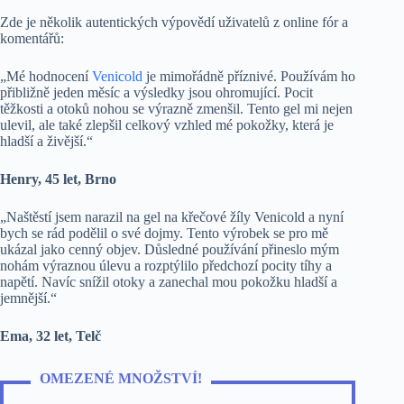
Zde je několik autentických výpovědí uživatelů z online fór a
komentářů:
„Mé hodnocení
Venicold
je mimořádně příznivé. Používám ho
přibližně jeden měsíc a výsledky jsou ohromující. Pocit
těžkosti a otoků nohou se výrazně zmenšil. Tento gel mi nejen
ulevil, ale také zlepšil celkový vzhled mé pokožky, která je
hladší a živější.“
Henry, 45 let, Brno
„Naštěstí jsem narazil na gel na křečové žíly Venicold a nyní
bych se rád podělil o své dojmy. Tento výrobek se pro mě
ukázal jako cenný objev. Důsledné používání přineslo mým
nohám výraznou úlevu a rozptýlilo předchozí pocity tíhy a
napětí. Navíc snížil otoky a zanechal mou pokožku hladší a
jemnější.“
Ema, 32 let, Telč
OMEZENÉ MNOŽSTVÍ!