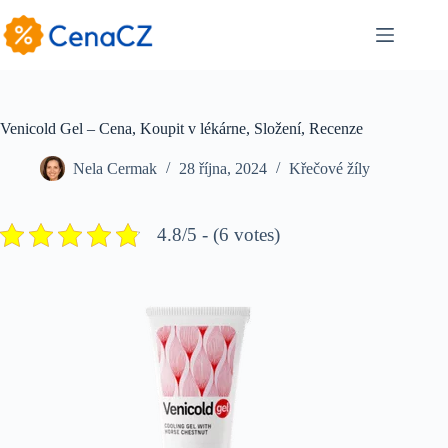
Skip
to
content
Venicold Gel – Cena, Koupit v lékárne, Složení, Recenze
Nela Cermak
28 října, 2024
Křečové žíly
4.8/5 - (6 votes)