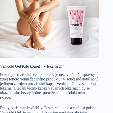
Venicold Gel Kde koupit – v lékárnách?
Pokud jde o získání Venicold Gel, je nezbytné určit správný
zdroj tohoto velmi žádaného produktu. V současné době není
jediným zdrojem pro získání kapslí Venicold Gel vaše blízká
lékárna. Hledání těchto kapslí v různých lékárnách by se
ukázalo jako bezvýsledné, protože tento produkt nemají na
skladě.
Pro ty, kteří mají bydliště v České republice a chtějí si pořídit
Venicold Gel, je nejvhodnější cestou návštěva oficiálních