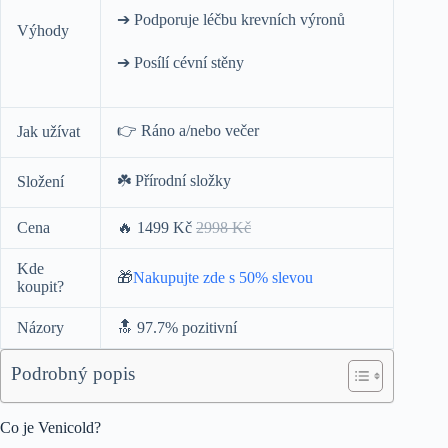
➔ Podporuje léčbu krevních výronů
Výhody
➔ Posílí cévní stěny
👉 Ráno a/nebo večer
Jak užívat
☘️ Přírodní složky
Složení
Cena
🔥 1499 Kč
2998 Kč
Kde
🎁
Nakupujte zde s 50% slevou
koupit?
Názory
🔝 97.7% pozitivní
Podrobný popis
Co je Venicold?