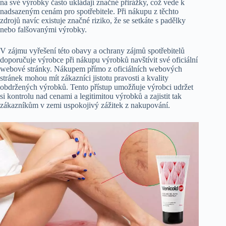
na své výrobky často ukládají značné přirážky, což vede k
nadsazeným cenám pro spotřebitele. Při nákupu z těchto
zdrojů navíc existuje značné riziko, že se setkáte s padělky
nebo falšovanými výrobky.
V zájmu vyřešení této obavy a ochrany zájmů spotřebitelů
doporučuje výrobce při nákupu výrobků navštívit své oficiální
webové stránky. Nákupem přímo z oficiálních webových
stránek mohou mít zákazníci jistotu pravosti a kvality
obdržených výrobků. Tento přístup umožňuje výrobci udržet
si kontrolu nad cenami a legitimitou výrobků a zajistit tak
zákazníkům v zemi uspokojivý zážitek z nakupování.