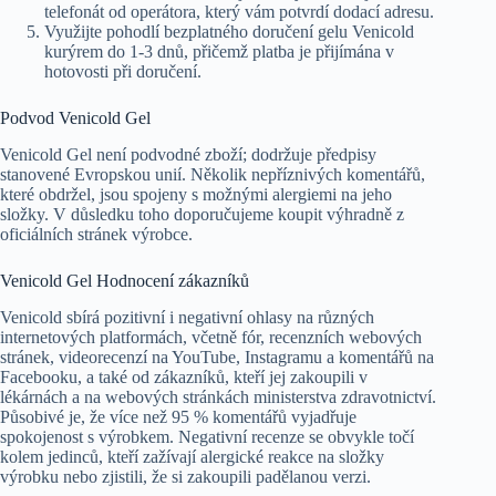
telefonát od operátora, který vám potvrdí dodací adresu.
Využijte pohodlí bezplatného doručení gelu Venicold
kurýrem do 1-3 dnů, přičemž platba je přijímána v
hotovosti při doručení.
Podvod Venicold Gel
Venicold Gel není podvodné zboží; dodržuje předpisy
stanovené Evropskou unií. Několik nepříznivých komentářů,
které obdržel, jsou spojeny s možnými alergiemi na jeho
složky. V důsledku toho doporučujeme koupit výhradně z
oficiálních stránek výrobce.
Venicold Gel Hodnocení zákazníků
Venicold sbírá pozitivní i negativní ohlasy na různých
internetových platformách, včetně fór, recenzních webových
stránek, videorecenzí na YouTube, Instagramu a komentářů na
Facebooku, a také od zákazníků, kteří jej zakoupili v
lékárnách a na webových stránkách ministerstva zdravotnictví.
Působivé je, že více než 95 % komentářů vyjadřuje
spokojenost s výrobkem. Negativní recenze se obvykle točí
kolem jedinců, kteří zažívají alergické reakce na složky
výrobku nebo zjistili, že si zakoupili padělanou verzi.