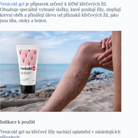
Venicold gel
je přípravek určený k léčbě křečových žil.
Obsahuje speciálně vybrané složky, které posilují žíly, zlepšují
krevní oběh a přinášejí úlevu od příznaků křečových žil, jako
jsou tíha, otoky a bolest.
Indikace k použití
Venicold gel na křečové žíly nachází uplatnění v následujících
případech: