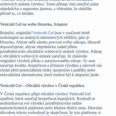
webových stránek výrobce. Tento přístup vám umožní zadat
objednávku s naprostou jistotou, s vědomím, že obdržíte
přesně to, co hledáte.
Venicold Gel na webu Heureka, Amazon
Bohužel, originální
Venicold Gel
jsou v současné době
nedostupné na známých internetových tržištích, jako je
Heureka. Abyste měli záruku pravosti svého nákupu, důrazně
doporučujeme, abyste objednávku zadali přímo
prostřednictvím oficiálních webových stránek výrobce. Nákup
z oficiálních webových stránek zaručuje, že získáváte
originální výrobek přímo z autorizovaného zdroje. To zase
zaručuje kvalitu, bezpečnost a účinnost výrobku a zároveň vás
chrání před potenciálními riziky spojenými s padělky nebo
nekvalitními alternativami, které mohou být k dispozici jinde.
Venicold Gel – Oficiální výrobce v České republice
V České republice přijal oficiální výrobce Venicold Gel
opatření, která zaručují bezpečnost kupujících. Rozhodl se
nedistribuovat své výrobky prostřednictvím online
maloobchodních platforem nebo lékáren třetích stran. Hlavním
důvodem tohoto rozhodnutí je skutečnost, že tyto platformy si