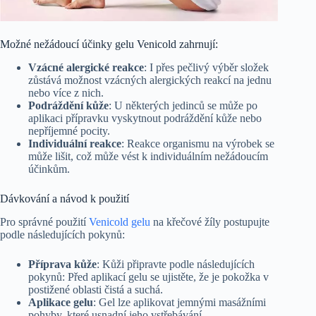
Možné nežádoucí účinky gelu Venicold zahrnují:
Vzácné alergické reakce
: I přes pečlivý výběr složek
zůstává možnost vzácných alergických reakcí na jednu
nebo více z nich.
Podráždění kůže
: U některých jedinců se může po
aplikaci přípravku vyskytnout podráždění kůže nebo
nepříjemné pocity.
Individuální reakce
: Reakce organismu na výrobek se
může lišit, což může vést k individuálním nežádoucím
účinkům.
Dávkování a návod k použití
Pro správné použití
Venicold gelu
na křečové žíly postupujte
podle následujících pokynů:
Příprava kůže
: Kůži připravte podle následujících
pokynů: Před aplikací gelu se ujistěte, že je pokožka v
postižené oblasti čistá a suchá.
Aplikace gelu
: Gel lze aplikovat jemnými masážními
pohyby, které usnadní jeho vstřebávání.