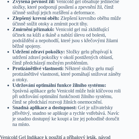
Zvýšená pevnost žil:
Venicold gel obsahuje jedinečné
složky, které podporují posílení a zpevnění žil, čímž
účinně snižují jejich rozšíření a deformace.
Zlepšený krevní oběh:
Zlepšení krevního oběhu může
účinně snížit otoky a zmírnit pocit tíhy.
Zmírnění příznaků:
Venicold gel má zklidňující
účinek na kůži a tkáně a nabízí úlevu od bolesti,
podráždění a nepohodlí, které jsou s křečovými žilami
běžně spojeny.
Udržení zdraví pokožky:
Složky gelu přispívají k
udržení zdraví pokožky v okolí postižených oblastí,
čímž předcházejí možným problémům.
Protizánětlivé vlastnosti:
Některé složky gelu mají
protizánětlivé vlastnosti, které pomáhají snižovat záněty
a otoky.
Udržování optimální funkce žilního systému:
Správná aplikace gelu Venicold může hrát klíčovou roli
při udržování optimální funkčnosti žilního systému,
čímž se předchází rozvoji žilních onemocnění.
Snadná aplikace a dostupnost:
Gel je uživatelsky
přívětivý, snadno se aplikuje a rychle vstřebává. Navíc
je snadno dostupný ke koupi a lze jej pohodlně doručit
na místo.
Venicold Gel Indikace k použití a příbalový leták, návod