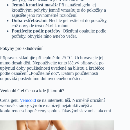
Jemná krouživá masáž
: Při nanášení gelu jej
krouživými pohyby jemně vmasírujte do pokožky a
zajistěte jeho rovnoměrné rozložení.
Doba vstřebávání
: Nechte gel vstřebat do pokožky,
což obvykle trvá několik minut.
Používejte podle potřeby
: Ošetření opakujte podle
potřeby, obvykle ráno a/nebo večer.
Pokyny pro skladování
Přípravek skladujte při teplotě do 25 °C. Uchovávejte jej
mimo dosah dětí. Nepoužívejte tento léčivý přípravek po
uplynutí doby použitelnosti uvedené na blistru a krabičce
podle označení „Použitelné do:“. Datum použitelnosti
odpovídá poslednímu dni uvedeného měsíce.
Venicold Gel Cena a kde ji koupit?
Cena gelu
Venicold
se na internetu liší. Nicméně oficiální
webové stránky výrobce nabízejí nejatraktivnější a
konkurenceschopné ceny spolu s lákavými slevami a akcemi.