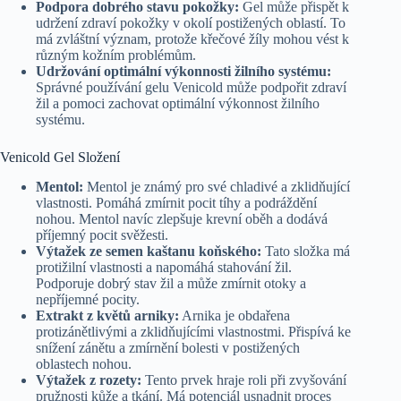
Podpora dobrého stavu pokožky:
Gel může přispět k
udržení zdraví pokožky v okolí postižených oblastí. To
má zvláštní význam, protože křečové žíly mohou vést k
různým kožním problémům.
Udržování optimální výkonnosti žilního systému:
Správné používání gelu Venicold může podpořit zdraví
žil a pomoci zachovat optimální výkonnost žilního
systému.
Venicold Gel Složení
Mentol:
Mentol je známý pro své chladivé a zklidňující
vlastnosti. Pomáhá zmírnit pocit tíhy a podráždění
nohou. Mentol navíc zlepšuje krevní oběh a dodává
příjemný pocit svěžesti.
Výtažek ze semen kaštanu koňského:
Tato složka má
protižilní vlastnosti a napomáhá stahování žil.
Podporuje dobrý stav žil a může zmírnit otoky a
nepříjemné pocity.
Extrakt z květů arniky:
Arnika je obdařena
protizánětlivými a zklidňujícími vlastnostmi. Přispívá ke
snížení zánětu a zmírnění bolesti v postižených
oblastech nohou.
Výtažek z rozety:
Tento prvek hraje roli při zvyšování
pružnosti kůže a tkání. Má potenciál usnadnit proces