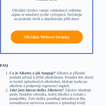
Oficiální výrobce varuje: vzhledem k velkému
zájmu se množství rychle vyčerpává. Nečekejte
na poslední chvíli a objednávejte ještě dnes!
Oficiální Webové Stránky
FAQ
Co je Alkotox a jak funguje?
Alkotox je přírodní
produkt určený k léčbě alkoholismu. Pomáhá tělu zbavit
se toxinů způsobených alkoholem, blokuje touhu po
alkoholu a podporuje regeneraci orgánů.
Jaké jsou hlavní složky Alkotoxu?
Alkotox obsahuje
plody čínského citroníku, kořen lékořice a extrakt z
pampelišky. Tyto složky pomáhají detoxikovat tělo,
normalizovat nervovou soustavu a způsobují trvalý