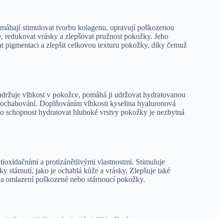
 pomáhají stimulovat tvorbu kolagenu, opravují poškozenou
, redukovat vrásky a zlepšovat pružnost pokožky. Jeho
at pigmentaci a zlepšit celkovou texturu pokožky, díky čemuž
 zadržuje vlhkost v pokožce, pomáhá ji udržovat hydratovanou
a ochabování. Doplňováním vlhkosti kyselina hyaluronová
Jeho schopnost hydratovat hluboké vrstvy pokožky je nezbytná
tioxidačními a protizánětlivými vlastnostmi. Stimuluje
stárnutí, jako je ochablá kůže a vrásky. Zlepšuje také
u a omlazení poškozené nebo stárnoucí pokožky.