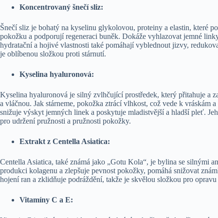
Koncentrovaný šnečí sliz:
Šnečí sliz je bohatý na kyselinu glykolovou, proteiny a elastin, které
pokožku a podporují regeneraci buněk. Dokáže vyhlazovat jemné linky
hydratační a hojivé vlastnosti také pomáhají vyblednout jizvy, redukov
je oblíbenou složkou proti stárnutí.
Kyselina hyaluronová:
Kyselina hyaluronová je silný zvlhčující prostředek, který přitahuje a
a vláčnou. Jak stárneme, pokožka ztrácí vlhkost, což vede k vráskám 
snižuje výskyt jemných linek a poskytuje mladistvější a hladší pleť. 
pro udržení pružnosti a pružnosti pokožky.
Extrakt z Centella Asiatica:
Centella Asiatica, také známá jako „Gotu Kola“, je bylina se silnými an
produkci kolagenu a zlepšuje pevnost pokožky, pomáhá snižovat známky 
hojení ran a zklidňuje podráždění, takže je skvělou složkou pro oprav
Vitamíny C a E: