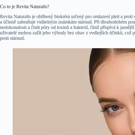
Co to je Revita Naturalis?
Revita Naturalis je oblíbený biokrém určený pro omlazení pleti a proti
a účinně zabraňuje viditelným známkám stárnutí. Při dlouhodobém po
nedokonalosti a čistit póry od toxinů a bakterií, čímž přispívá k jasnější 
uživatelé mohou zažít jeho výhody bez obav z vedlejších účinků, což př
proti stárnutí.