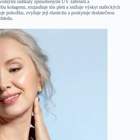
m volnými radikály způsobenými UV zářením a
rbu kolagenu, rozjasňuje tón pleti a snižuje výskyt stařeckých
je pokožku, zvyšuje její elasticitu a poskytuje dodatečnou
zhledu.