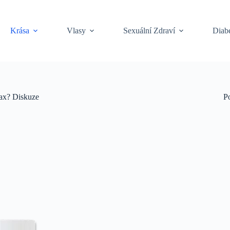
Krása
Vlasy
Sexuální Zdraví
Diabe
Max? Diskuze
P