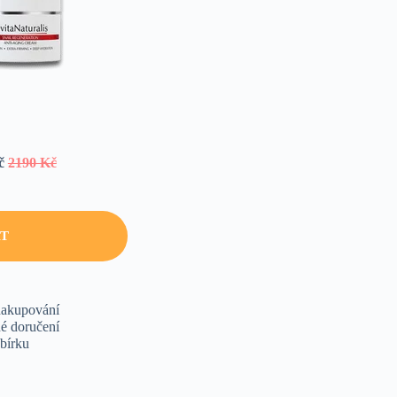
Kč
2190 Kč
AT
akupování
é doručení
bírku