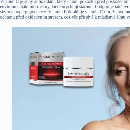
Vitamin C je silný antioxidant, který chrání pokožku před poškození
environmentálními stresory, které urychlují stárnutí. Podporuje také tvo
skvrn a hyperpigmentace. Vitamín E doplňuje vitamín C tím, že hydratu
ochranu před oxidativním stresem, což vše přispívá k mladistvějšímu v