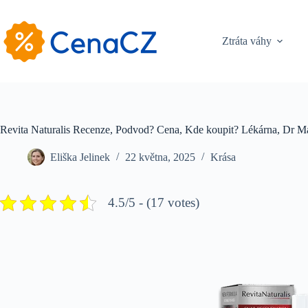
Skip
to
content
Ztráta váhy
Revita Naturalis Recenze, Podvod? Cena, Kde koupit? Lékárna, Dr 
Eliška Jelinek
22 května, 2025
Krása
4.5/5 - (17 votes)