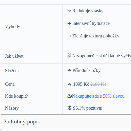
➔ Redukuje vrásky
➔ Intenzivní hydratace
Výhody
➔ Zlepšuje texturu pokožky
✌️ Nezapomeňte si důkladně vyčisti
Jak užívat
☘️ Přírodní složky
Složení
Cena
🔥 1095 Kč
2190 Kč
Kde koupit?
🎁
Nakupujte zde s 50% slevou
Názory
🔝 96.1% pozitivní
Podrobný popis